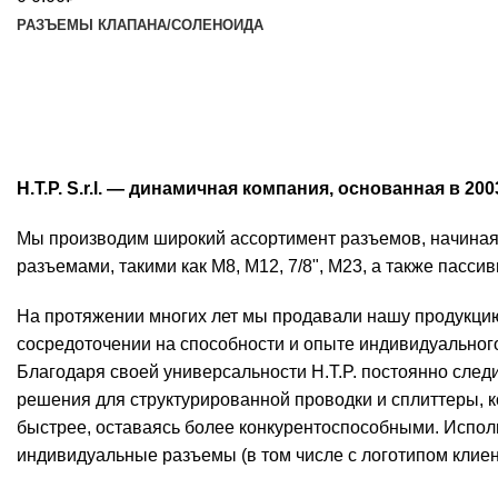
РАЗЪЕМЫ КЛАПАНА/СОЛЕНОИДА
О нас
H.T.P. S.r.l. — динамичная компания, основанная в 
Мы производим широкий ассортимент разъемов, начиная 
разъемами, такими как M8, M12, 7/8", M23, а также па
На протяжении многих лет мы продавали нашу продукцию 
сосредоточении на способности и опыте индивидуальног
Благодаря своей универсальности H.T.P. постоянно след
решения для структурированной проводки и сплиттеры, к
быстрее, оставаясь более конкурентоспособными. Испол
индивидуальные разъемы (в том числе с логотипом клиен