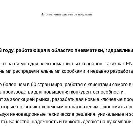
Изготовление разъемов под заказ
Обратный звонок
2003 году, работающая в областях пневматики, гидравл
от разъемов для электромагнитных клапанов, таких как EN
ссивными распределительными коробками и недавно разраб
более чем в 60 стран мира, работая с клиентами самого в
о производства для повышения конкурентоспособности.
ит за эволюцией рынка, разрабатывая новые ключевые прод
оторые позволяют конечным пользователям сэкономить вре
ьзуя инновационные технические решения, уникальные и э
та). Качество, надежность и гибкость делают нашу компан