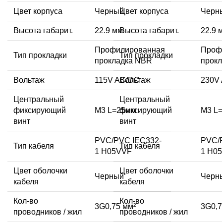
Цвет корпуса
Черный
Цвет корпуса
Черн
Высота габарит.
22.9 мм
Высота габарит.
22.9 
Профилированная
Проф
Тип прокладки
Тип прокладки
прокладка NBR
прок
Вольтаж
115V AC/DC
Вольтаж
230V
Центральный
Центральный
фиксирующий
M3 L=25мм
фиксирующий
M3 L
винт
винт
PVC/PVC IEC332-
PVC/
Тип кабеля
Тип кабеля
1 H05VVF
1 H0
Цвет оболочки
Цвет оболочки
Черный
Черн
кабеля
кабеля
Кол-во
Кол-во
3G0,75 мм²
3G0,7
проводников / жил
проводников / жил