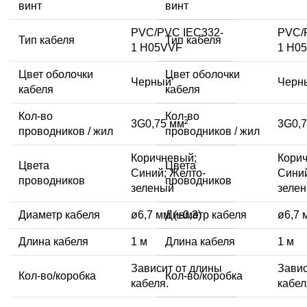
винт
винт
PVC/PVC IEC332-
PVC/
Тип кабеля
Тип кабеля
1 H05VVF
1 H0
Цвет оболочки
Цвет оболочки
Черный
Черн
кабеля
кабеля
Кол-во
Кол-во
3G0,75 мм²
3G0,7
проводников / жил
проводников / жил
Коричневый;
Кори
Цвета
Цвета
Синий; Желто-
Синий
проводников
проводников
зеленый
зеле
Диаметр кабеля
ø6,7 мм (±0,3)
Диаметр кабеля
ø6,7 
Длина кабеля
1 м
Длина кабеля
1 м
Зависит от длины
Завис
Кол-во/коробка
Кол-во/коробка
кабеля.
кабел