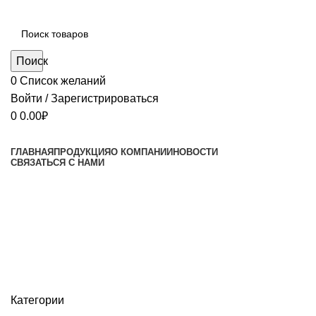
Поиск
0
Список желаний
Войти / Зарегистрироваться
0
0.00
₽
ГЛАВНАЯ
ПРОДУКЦИЯ
О КОМПАНИИ
НОВОСТИ
СВЯЗАТЬСЯ С НАМИ
Разъемы не разборные с кабелем
ТИП B - EN175301-803(DIN43650)
Категории