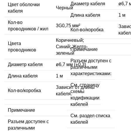
Диаметр кабеля
ø6,7 
Цвет оболочки
Черный
кабеля
Длина кабеля
1 м
Кол-во
3G0,75 мм²
Завис
проводников / жил
Кол-во/коробка
кабел
Коричневый;
Цвета
Синий; Желто-
Примечание
проводников
зеленый
Разъем доступен с
Диаметр кабеля
ø6,7 мм (±0,3)
различными
характеристиками:
Длина кабеля
1 м
См. страницу
Зависит от длины
Кол-во/коробка
схемы
кабеля.
кодификации
кабелей
Примечание
См. раздел списка
Разъем доступен с
кабелей
различными