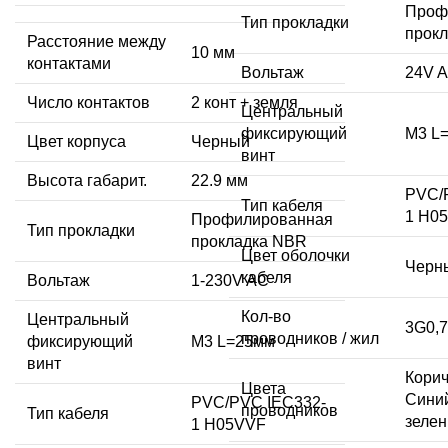
Проф
Тип прокладки
прок
Расстояние между
10 мм
контактами
Вольтаж
24V 
Число контактов
2 конт + земля
Центральный
фиксирующий
M3 L
Цвет корпуса
Черный
винт
Высота габарит.
22.9 мм
PVC/
Тип кабеля
1 H0
Профилированная
Тип прокладки
прокладка NBR
Цвет оболочки
Черн
кабеля
Вольтаж
1-230V AC
Кол-во
Центральный
3G0,7
проводников / жил
фиксирующий
M3 L=25мм
винт
Кори
Цвета
Синий
PVC/PVC IEC332-
проводников
Тип кабеля
зеле
1 H05VVF