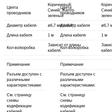
Коричневый;
Кори
Цвета
Цвета
Синий; Желто-
Синий
проводников
проводников
зеленый
зеле
Диаметр кабеля
ø6,7 мм (±0,3)
Диаметр кабеля
ø6,7 
Длина кабеля
1 м
Длина кабеля
1 м
Зависит от длины
Завис
Кол-во/коробка
Кол-во/коробка
кабеля.
кабел
Примечание
Примечание
Разъем доступен с
Разъем доступен с
различными
различными
характеристиками:
характеристиками:
См. страницу
См. страницу
схемы
схемы
кодификации
кодификации
кабелей
кабелей