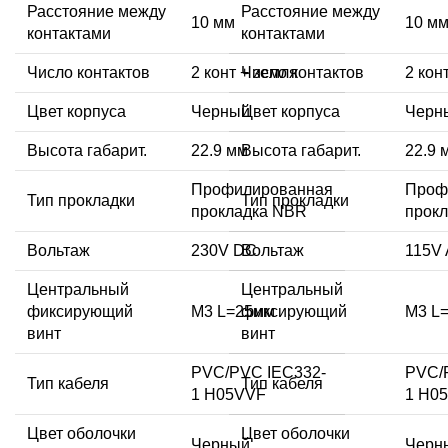
Расстояние между
Расстояние между
10 мм
10 м
контактами
контактами
Число контактов
2 конт + земля
Число контактов
2 кон
Цвет корпуса
Черный
Цвет корпуса
Черн
Высота габарит.
22.9 мм
Высота габарит.
22.9 
Профилированная
Проф
Тип прокладки
Тип прокладки
прокладка NBR
прок
Вольтаж
230V DC
Вольтаж
115V
Центральный
Центральный
фиксирующий
M3 L=25мм
фиксирующий
M3 L
винт
винт
PVC/PVC IEC332-
PVC/
Тип кабеля
Тип кабеля
1 H05VVF
1 H0
Цвет оболочки
Цвет оболочки
Черный
Черн