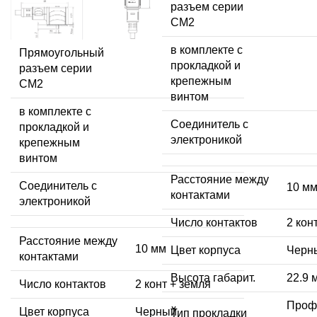
разъем серии
CM2
в комплекте с
Прямоугольный
прокладкой и
разъем серии
крепежным
CM2
винтом
в комплекте с
Соединитель с
прокладкой и
электроникой
крепежным
винтом
Расстояние между
Соединитель с
10 м
контактами
электроникой
Число контактов
2 кон
Расстояние между
10 мм
Цвет корпуса
Черн
контактами
Высота габарит.
22.9 
Число контактов
2 конт + земля
Проф
Цвет корпуса
Черный
Тип прокладки