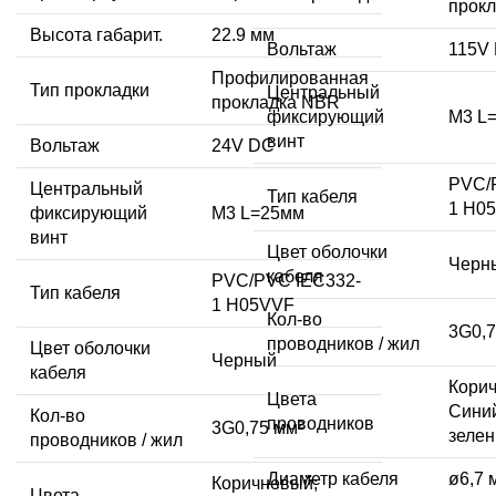
прок
Высота габарит.
22.9 мм
Вольтаж
115V
Профилированная
Тип прокладки
Центральный
прокладка NBR
фиксирующий
M3 L
винт
Вольтаж
24V DC
PVC/
Центральный
Тип кабеля
1 H0
фиксирующий
M3 L=25мм
винт
Цвет оболочки
Черн
кабеля
PVC/PVC IEC332-
Тип кабеля
1 H05VVF
Кол-во
3G0,7
проводников / жил
Цвет оболочки
Черный
кабеля
Кори
Цвета
Синий
Кол-во
проводников
3G0,75 мм²
зеле
проводников / жил
Диаметр кабеля
ø6,7 
Коричневый;
Цвета