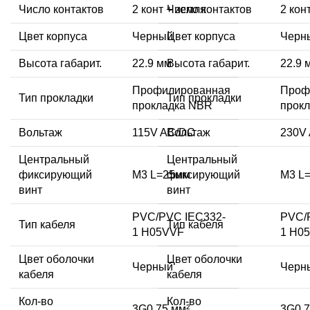
Число контактов
2 конт + земля
Число контактов
2 кон
Цвет корпуса
Черный
Цвет корпуса
Черн
Высота габарит.
22.9 мм
Высота габарит.
22.9 
Профилированная
Проф
Тип прокладки
Тип прокладки
прокладка NBR
прок
Вольтаж
115V AC/DC
Вольтаж
230V
Центральный
Центральный
фиксирующий
M3 L=25мм
фиксирующий
M3 L
винт
винт
PVC/PVC IEC332-
PVC/
Тип кабеля
Тип кабеля
1 H05VVF
1 H0
Цвет оболочки
Цвет оболочки
Черный
Черн
кабеля
кабеля
Кол-во
Кол-во
3G0,75 мм²
3G0,7