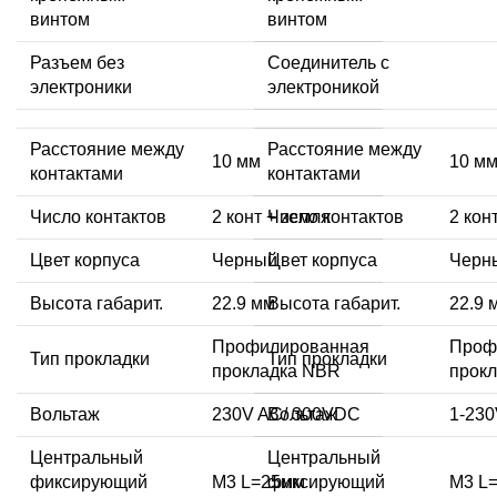
винтом
винтом
Разъем без
Соединитель с
электроники
электроникой
Расстояние между
Расстояние между
10 мм
10 м
контактами
контактами
Число контактов
2 конт + земля
Число контактов
2 кон
Цвет корпуса
Черный
Цвет корпуса
Черн
Высота габарит.
22.9 мм
Высота габарит.
22.9 
Профилированная
Проф
Тип прокладки
Тип прокладки
прокладка NBR
прок
Вольтаж
230V AC/ 300VDC
Вольтаж
1-23
Центральный
Центральный
фиксирующий
M3 L=25мм
фиксирующий
M3 L