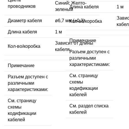
Синий; Желто-
проводников
Длина кабеля
1 м
зеленый
Завис
Диаметр кабеля
ø6,7 мм (±0,3)
Кол-во/коробка
кабел
Длина кабеля
1 м
Примечание
Зависит от длины
Кол-во/коробка
кабеля.
Разъем доступен с
различными
характеристиками:
Примечание
См. страницу
Разъем доступен с
схемы
различными
кодификации
характеристиками:
кабелей
См. страницу
См. раздел списка
схемы
кабелей
кодификации
кабелей