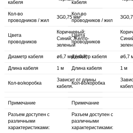
кабеля
кабеля
Кол-во
Кол-во
3G0,75 мм²
3G0,7
проводников / жил
проводников / жил
Коричневый;
Кори
Цвета
Цвета
Синий; Желто-
Синий
проводников
проводников
зеленый
зеле
Диаметр кабеля
ø6,7 мм (±0,3)
Диаметр кабеля
ø6,7 
Длина кабеля
1 м
Длина кабеля
1 м
Зависит от длины
Завис
Кол-во/коробка
Кол-во/коробка
кабеля.
кабел
Примечание
Примечание
Разъем доступен с
Разъем доступен с
различными
различными
характеристиками:
характеристиками: