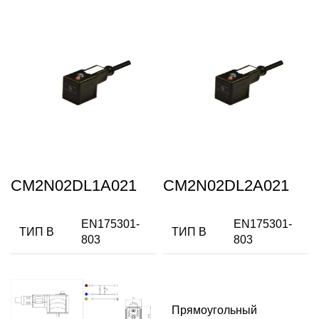
CM2N02DL1A021
CM2N02DL2A021
EN175301-
EN175301-
ТИП В
ТИП В
803
803
Прямоугольный