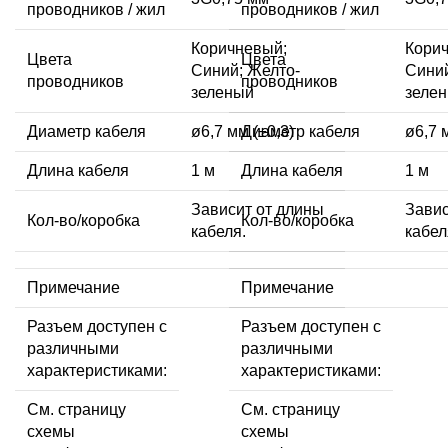
проводников / жил
проводников / жил
Коричневый;
Кори
Цвета
Цвета
Синий; Желто-
Синий
проводников
проводников
зеленый
зеле
Диаметр кабеля
ø6,7 мм (±0,3)
Диаметр кабеля
ø6,7 
Длина кабеля
1 м
Длина кабеля
1 м
Зависит от длины
Завис
Кол-во/коробка
Кол-во/коробка
кабеля.
кабел
Примечание
Примечание
Разъем доступен с
Разъем доступен с
различными
различными
характеристиками:
характеристиками:
См. страницу
См. страницу
схемы
схемы