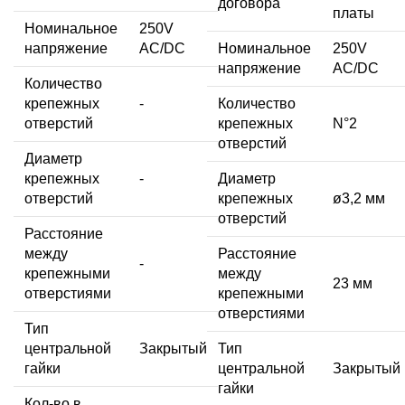
договора
платы
Номинальное
250V
напряжение
AC/DC
Номинальное
250V
напряжение
AC/DC
Количество
крепежных
-
Количество
отверстий
крепежных
N°2
отверстий
Диаметр
крепежных
-
Диаметр
отверстий
крепежных
ø3,2 мм
отверстий
Расстояние
между
Расстояние
-
крепежными
между
23 мм
отверстиями
крепежными
отверстиями
Тип
центральной
Закрытый
Тип
гайки
центральной
Закрытый
гайки
Кол-во в