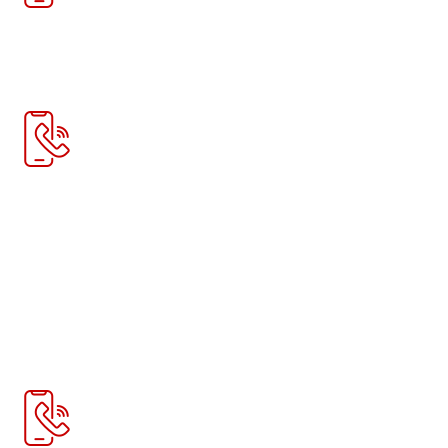
Телефон:
+7 915 297 30 08
Телефон:
+7 982 261 75 01
Email для связи:
sales@htp-peters.ru