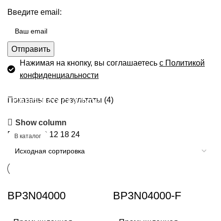
Введите email:
Отправить
Нажимая на кнопку, вы соглашаетесь
с Политикой
конфиденциальности
Товары со скидкой
Показаны все результаты (4)
Show column
Скидки до -10%
Показать
9
12
18
24
В каталог
BP3N04000
BP3N04000-F