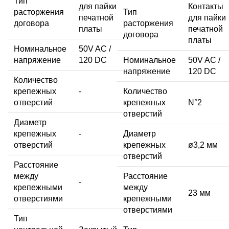
Тип
для пайки
Контакты
расторжения
Тип
печатной
для пайки
договора
расторжения
платы
печатной
договора
платы
Номинальное
50V AC /
напряжение
120 DC
Номинальное
50V AC /
напряжение
120 DC
Количество
крепежных
-
Количество
отверстий
крепежных
N°2
отверстий
Диаметр
крепежных
-
Диаметр
отверстий
крепежных
ø3,2 мм
отверстий
Расстояние
между
Расстояние
-
крепежными
между
23 мм
отверстиями
крепежными
отверстиями
Тип