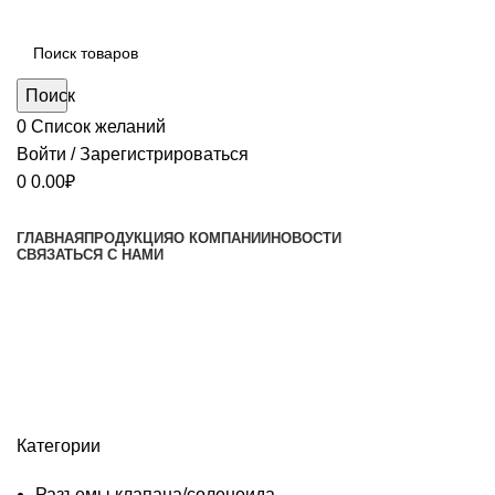
Поиск
0
Список желаний
Войти / Зарегистрироваться
0
0.00
₽
ГЛАВНАЯ
ПРОДУКЦИЯ
О КОМПАНИИ
НОВОСТИ
СВЯЗАТЬСЯ С НАМИ
Разъемы для подключения по-
месту - общие характеристики и
схема кодирования
Категории
Разъемы клапана/соленоида