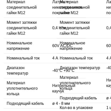
Материал
Латунь +
Материал
Ла
соединительной
никелированное
соединительной
ни
гайки M12
покрытие
гайки M12
по
Момент затяжки
Момент затяжки
соединительной
0,4 Н*м
соединительной
0,
гайки M12
гайки M12
Номинальное
Номинальное
60V AC/DC
60
напряжение
напряжение
Номинальный ток
4 А
Номинальный ток
4 
Диапазон
Диапазон температур
-4
-40°C +90°C
температур
Материал
Ни
Материал
уплотнительного
Нитрильный
ка
уплотнительного
кольца
каучук
кольца
Подходящий кабель
ø 
Подходящий кабель
ø 4 - 8 мм
Кол-во в упаковке
1 