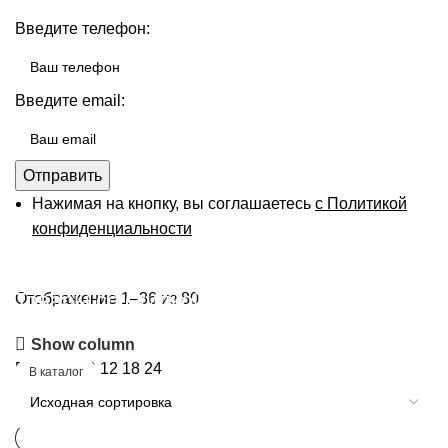
Введите телефон:
Введите email:
Отправить
Нажимая на кнопку, вы соглашаетесь
с Политикой
конфиденциальности
Товары со скидкой
Отображение 1–36 из 80
Show column
Скидки до -10%
Показать
9
12
18
24
В каталог