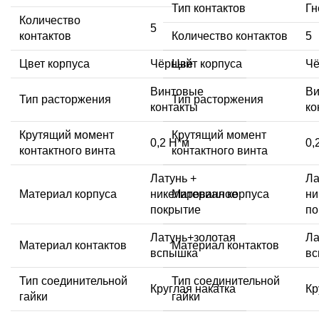
Тип контактов
Гн
Количество
5
контактов
Количество контактов
5
Цвет корпуса
Чёрный
Цвет корпуса
Ч
Винтовые
Ви
Тип расторжения
Тип расторжения
контакты
ко
Крутящий момент
Крутящий момент
0,2 Н*м
0,
контактного винта
контактного винта
Латунь +
Ла
Материал корпуса
никелированное
Материал корпуса
ни
покрытие
по
Латунь+золотая
Ла
Материал контактов
Материал контактов
вспышка
в
Тип соединительной
Тип соединительной
Круглая накатка
Кр
гайки
гайки