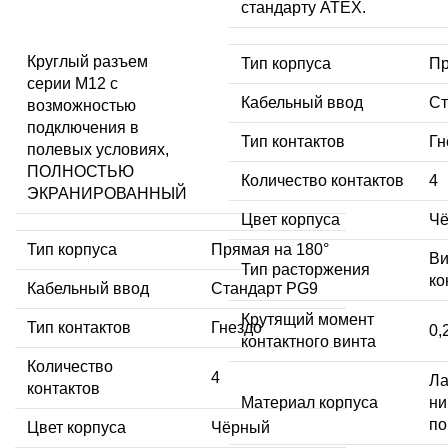
стандарту ATEX.
Круглый разъем
Тип корпуса
Пр
серии M12 с
Кабельный ввод
Ст
возможностью
подключения в
Тип контактов
Гн
полевых условиях,
ПОЛНОСТЬЮ
Количество контактов
4
ЭКРАНИРОВАННЫЙ
Цвет корпуса
Ч
Тип корпуса
Прямая на 180°
Ви
Тип расторжения
ко
Кабельный ввод
Стандарт PG9
Крутящий момент
Тип контактов
Гнездо
0,
контактного винта
Количество
4
Ла
контактов
Материал корпуса
ни
по
Цвет корпуса
Чёрный