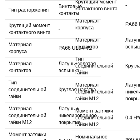
Крутящий момент
-
Винтовые
контактного винта
Тип расторжения
контакты
Материал
PA66 
Крутящий момент
корпуса
-
контактного винта
Материал
Латун
Материал
контактов
вспы
PA66 UL94-V2
корпуса
Тип
Материал
Латунь+золотая
соединительной
Кругл
контактов
вспышка
гайки
Тип
Материал
Латун
соединительной
Круглая накатка
соединительной
никел
гайки
гайки M12
покры
Материал
Латунь +
Момент затяжки
соединительной
никелированное
соединительной
0,4 Н
гайки M12
покрытие
гайки M12
Момент затяжки
Номинальное