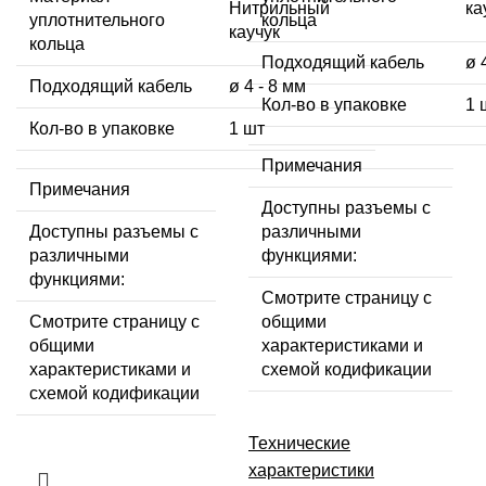
Нитрильный
ка
уплотнительного
кольца
каучук
кольца
Подходящий кабель
ø 
Подходящий кабель
ø 4 - 8 мм
Кол-во в упаковке
1 
Кол-во в упаковке
1 шт
Примечания
Примечания
Доступны разъемы с
Доступны разъемы с
различными
различными
функциями:
функциями:
Смотрите страницу с
Смотрите страницу с
общими
общими
характеристиками и
характеристиками и
схемой кодификации
схемой кодификации
Технические
характеристики