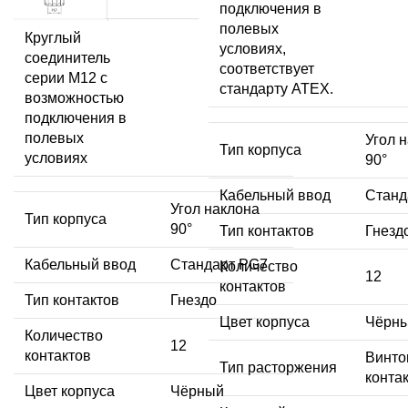
подключения в
полевых
Круглый
условиях,
соединитель
соответствует
серии M12 с
стандарту ATEX.
возможностью
подключения в
полевых
Угол 
Тип корпуса
условиях
90°
Кабельный ввод
Станд
Угол наклона
Тип корпуса
90°
Тип контактов
Гнезд
Кабельный ввод
Стандарт PG7
Количество
12
контактов
Тип контактов
Гнездо
Цвет корпуса
Чёрн
Количество
12
контактов
Винто
Тип расторжения
конта
Цвет корпуса
Чёрный