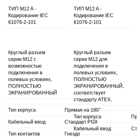
ТИП M12 A -
ТИП M12 A -
Кодирование IEC
Кодирование IEC
61076-2-101
61076-2-101
Круглый разъем
Круглый разъем
серии M12 с
серии M12 для
возможностью
подключения в
подключения в
полевых условиях,
полевых условиях,
ПОЛНОСТЬЮ
ПОЛНОСТЬЮ
ЭКРАНИРОВАННЫЙ,
ЭКРАНИРОВАННЫЙ
соответствует
стандарту ATEX.
Тип корпуса
Прямая на 180°
Тип корпуса
Пр
Кабельный ввод
Стандарт PG9
Кабельный ввод
Ст
Тип контактов
Гнездо