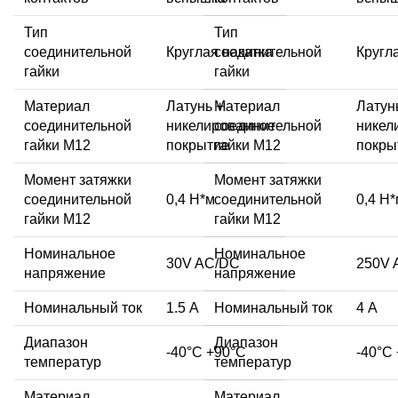
Тип
Тип
соединительной
Круглая накатка
соединительной
Кругл
гайки
гайки
Материал
Латунь +
Материал
Латун
соединительной
никелированное
соединительной
никел
гайки M12
покрытие
гайки M12
покры
Момент затяжки
Момент затяжки
соединительной
0,4 Н*м
соединительной
0,4 Н
гайки M12
гайки M12
Номинальное
Номинальное
30V AC/DC
250V 
напряжение
напряжение
Номинальный ток
1.5 А
Номинальный ток
4 А
Диапазон
Диапазон
-40°C +90°C
-40°C
температур
температур
Материал
Материал