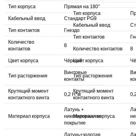
Тип корпуса
Прямая на 180°
Тип корпуса
Пр
Кабельный ввод
Стандарт PG9
Кабельный ввод
Ст
Тип контактов
Гнездо
Тип контактов
Гн
Количество
8
контактов
Количество контактов
8
Цвет корпуса
Чёрный
Цвет корпуса
Ч
Винтовые
Ви
Тип расторжения
Тип расторжения
контакты
ко
Крутящий момент
Крутящий момент
0,2 Н*м
0,
контактного винта
контактного винта
Латунь +
Ла
Материал корпуса
никелированное
Материал корпуса
ни
покрытие
по
Латунь+золотая
Ла