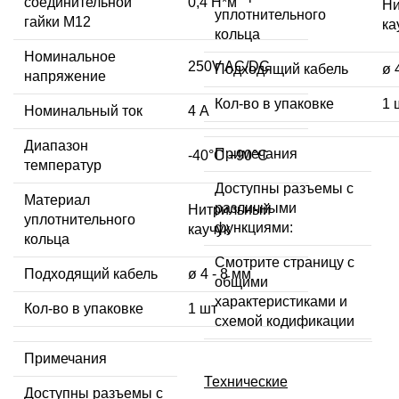
соединительной
0,4 Н*м
Ни
уплотнительного
гайки M12
ка
кольца
Номинальное
250V AC/DC
Подходящий кабель
ø 
напряжение
Кол-во в упаковке
1 
Номинальный ток
4 А
Диапазон
Примечания
-40°C +90°C
температур
Доступны разъемы с
Материал
различными
Нитрильный
уплотнительного
функциями:
каучук
кольца
Смотрите страницу с
Подходящий кабель
ø 4 - 8 мм
общими
характеристиками и
Кол-во в упаковке
1 шт
схемой кодификации
Примечания
Технические
Доступны разъемы с