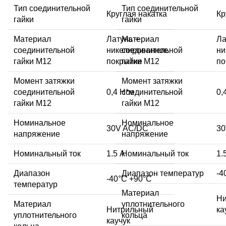
Тип соединительной
Тип соединительной
Круглая накатка
Кр
гайки
гайки
Материал
Латунь +
Материал
Ла
соединительной
никелированное
соединительной
ни
гайки M12
покрытие
гайки M12
по
Момент затяжки
Момент затяжки
соединительной
0,4 Н*м
соединительной
0,
гайки M12
гайки M12
Номинальное
Номинальное
30V AC/DC
30
напряжение
напряжение
Номинальный ток
1.5 А
Номинальный ток
1.
Диапазон
Диапазон температур
-4
-40°C +90°C
температур
Материал
Ни
Материал
уплотнительного
Нитрильный
ка
уплотнительного
кольца
каучук