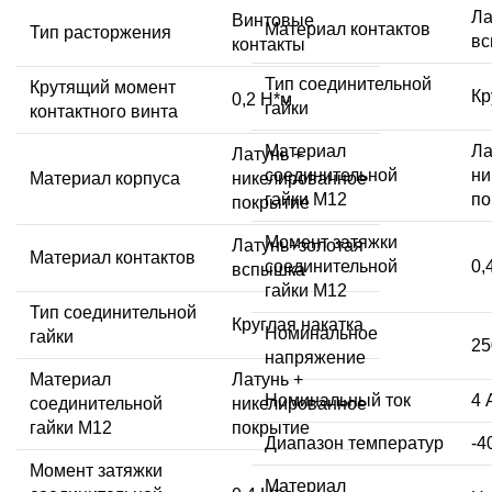
Ла
Винтовые
Материал контактов
Тип расторжения
в
контакты
Тип соединительной
Крутящий момент
Кр
0,2 Н*м
гайки
контактного винта
Материал
Ла
Латунь +
соединительной
ни
Материал корпуса
никелированное
гайки M12
по
покрытие
Момент затяжки
Латунь+золотая
Материал контактов
соединительной
0,
вспышка
гайки M12
Тип соединительной
Круглая накатка
Номинальное
гайки
25
напряжение
Материал
Латунь +
Номинальный ток
4 
соединительной
никелированное
гайки M12
покрытие
Диапазон температур
-4
Момент затяжки
Материал