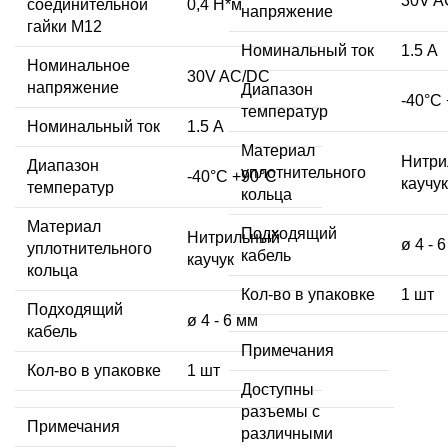
30V A
соединительной
0,4 Н*м
напряжение
гайки M12
Номинальный ток
1.5 А
Номинальное
30V AC/DC
напряжение
Диапазон
-40°C
температур
Номинальный ток
1.5 А
Материал
Нитри
Диапазон
уплотнительного
-40°C +90°C
каучук
температур
кольца
Материал
Подходящий
Нитрильный
ø 4 - 
уплотнительного
кабель
каучук
кольца
Кол-во в упаковке
1 шт
Подходящий
ø 4 - 6 мм
кабель
Примечания
Кол-во в упаковке
1 шт
Доступны
разъемы с
Примечания
различными