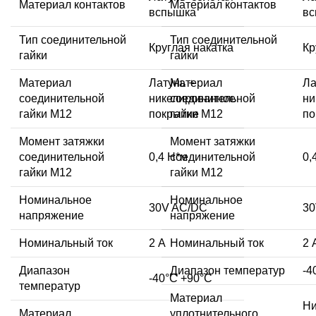
Материал контактов
Материал контактов
вспышка
в
Тип соединительной
Тип соединительной
Круглая накатка
Кр
гайки
гайки
Материал
Латунь +
Материал
Ла
соединительной
никелированное
соединительной
ни
гайки M12
покрытие
гайки M12
по
Момент затяжки
Момент затяжки
соединительной
0,4 Н*м
соединительной
0,
гайки M12
гайки M12
Номинальное
Номинальное
30V AC/DC
30
напряжение
напряжение
Номинальный ток
2 А
Номинальный ток
2 
Диапазон
Диапазон температур
-4
-40°C +90°C
температур
Материал
Ни
Материал
уплотнительного