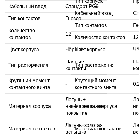
Тип корпуса
Пр
Кабельный ввод
Стандарт PG9
Кабельный ввод
Ст
Тип контактов
Гнездо
Тип контактов
Гн
Количество
12
контактов
Количество контактов
12
Цвет корпуса
Чёрный
Цвет корпуса
Ч
Паяные
П
Тип расторжения
Тип расторжения
контакты
ко
Крутящий момент
Крутящий момент
-
0,
контактного винта
контактного винта
Латунь +
Ла
Материал корпуса
никелированное
Материал корпуса
ни
покрытие
по
Латунь+золотая
Ла
Материал контактов
Материал контактов
вспышка
в