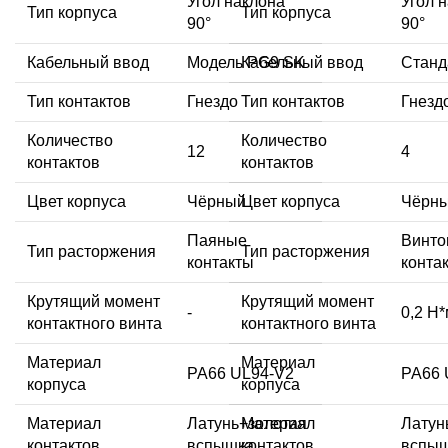
Угол наклона
Угол 
Тип корпуса
Тип корпуса
90°
90°
Кабельный ввод
Модель PG9 SK
Кабельный ввод
Станд
Тип контактов
Гнездо
Тип контактов
Гнезд
Количество
Количество
12
4
контактов
контактов
Цвет корпуса
Чёрный
Цвет корпуса
Чёрн
Паяные
Винто
Тип расторжения
Тип расторжения
контакты
конта
Крутящий момент
Крутящий момент
-
0,2 Н
контактного винта
контактного винта
Материал
Материал
PA66 UL94-V2
PA66 
корпуса
корпуса
Материал
Латунь+золотая
Материал
Латун
контактов
вспышка
контактов
вспы