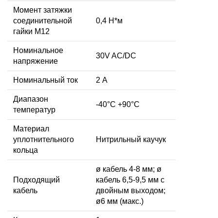
Момент затяжки
соединительной
0,4 Н*м
гайки M12
Номинальное
30V AC/DC
напряжение
Номинальный ток
2 А
Диапазон
-40°C +90°C
температур
Материал
уплотнительного
Нитрильный каучук
кольца
ø кабель 4-8 мм; ø
Подходящий
кабель 6,5-9,5 мм с
кабель
двойным выходом;
ø6 мм (макс.)