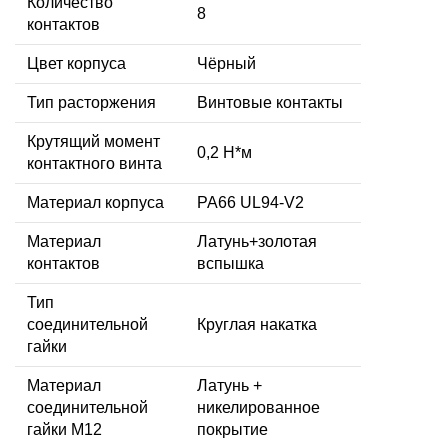
Количество
8
контактов
Цвет корпуса
Чёрный
Тип расторжения
Винтовые контакты
Крутящий момент
0,2 Н*м
контактного винта
Материал корпуса
PA66 UL94-V2
Материал
Латунь+золотая
контактов
вспышка
Тип
соединительной
Круглая накатка
гайки
Материал
Латунь +
соединительной
никелированное
гайки M12
покрытие