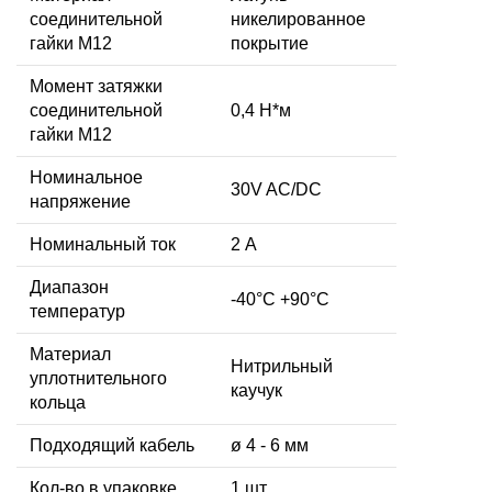
соединительной
никелированное
гайки M12
покрытие
Момент затяжки
соединительной
0,4 Н*м
гайки M12
Номинальное
30V AC/DC
напряжение
Номинальный ток
2 А
Диапазон
-40°C +90°C
температур
Материал
Нитрильный
уплотнительного
каучук
кольца
Подходящий кабель
ø 4 - 6 мм
Кол-во в упаковке
1 шт