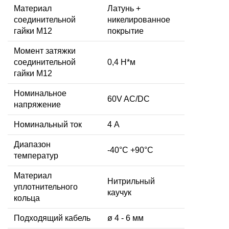
Материал
Латунь +
соединительной
никелированное
гайки M12
покрытие
Момент затяжки
соединительной
0,4 Н*м
гайки M12
Номинальное
60V AC/DC
напряжение
Номинальный ток
4 А
Диапазон
-40°C +90°C
температур
Материал
Нитрильный
уплотнительного
каучук
кольца
Подходящий кабель
ø 4 - 6 мм