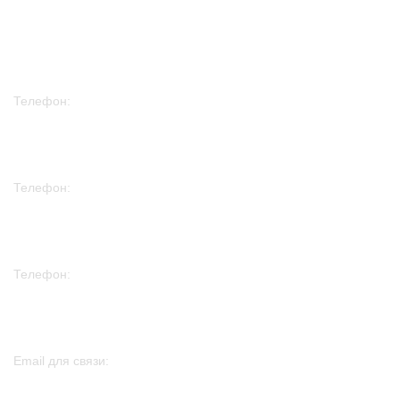
Доставка
Новости
Телефон:
+7 978 758 70 88
Телефон:
+7 915 297 30 08
Телефон:
+7 982 261 75 01
Email для связи:
sales@htp-peters.ru