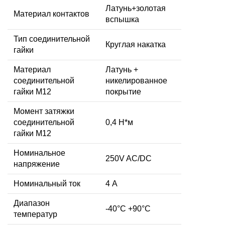
Латунь+золотая
Материал контактов
вспышка
Тип соединительной
Круглая накатка
гайки
Материал
Латунь +
соединительной
никелированное
гайки M12
покрытие
Момент затяжки
соединительной
0,4 Н*м
гайки M12
Номинальное
250V AC/DC
напряжение
Номинальный ток
4 А
Диапазон
-40°C +90°C
температур