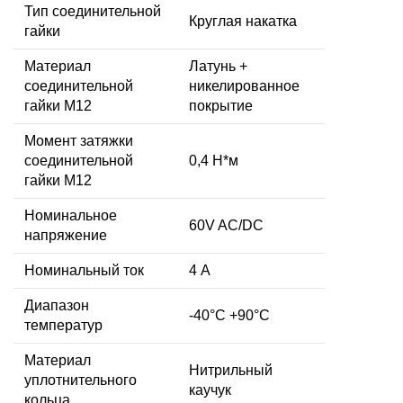
Тип соединительной
Круглая накатка
гайки
Материал
Латунь +
соединительной
никелированное
гайки M12
покрытие
Момент затяжки
соединительной
0,4 Н*м
гайки M12
Номинальное
60V AC/DC
напряжение
Номинальный ток
4 А
Диапазон
-40°C +90°C
температур
Материал
Нитрильный
уплотнительного
каучук
кольца