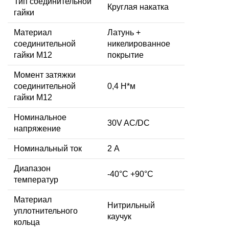
Тип соединительной
Круглая накатка
гайки
Материал
Латунь +
соединительной
никелированное
гайки M12
покрытие
Момент затяжки
соединительной
0,4 Н*м
гайки M12
Номинальное
30V AC/DC
напряжение
Номинальный ток
2 А
Диапазон
-40°C +90°C
температур
Материал
Нитрильный
уплотнительного
каучук
кольца