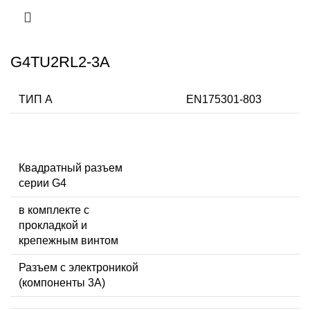
G4TU2RL2-3A
ТИП А
EN175301-803
Квадратный разъем
серии G4
в комплекте с
прокладкой и
крепежным винтом
Разъем с электроникой
(компоненты 3A)