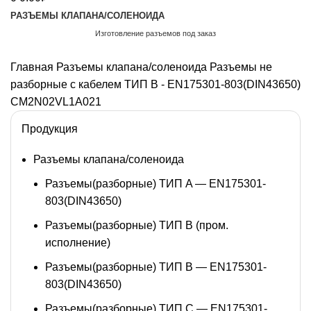
РАЗЪЕМЫ КЛАПАНА/СОЛЕНОИДА
Изготовление разъемов под заказ
Обратный звонок
Главная
Разъемы клапана/соленоида
Разъемы не
разборные с кабелем ТИП B - EN175301-803(DIN43650)
CM2N02VL1A021
Продукция
Разъемы клапана/соленоида
Разъемы(разборные) ТИП A — EN175301-
803(DIN43650)
Разъемы(разборные) ТИП В (пром.
исполнение)
Разъемы(разборные) ТИП B — EN175301-
803(DIN43650)
Разъемы(разборные) ТИП C — EN175301-