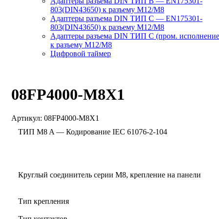
Адаптеры разъема DIN ТИП B — EN175301-
803(DIN43650) к разъему M12/M8
Адаптеры разъема DIN ТИП C — EN175301-
803(DIN43650) к разъему M12/M8
Адаптеры разъема DIN ТИП C (пром. исполнение
к разъему M12/M8
Цифровой таймер
08FP4000-M8X1
Артикул:
08FP4000-M8X1
ТИП M8 A — Кодирование IEC 61076-2-104
Круглый соединитель серии M8, крепление на панели
Тип крепления
Тип контактов