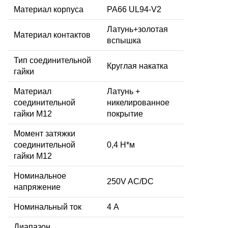
Материал корпуса
PA66 UL94-V2
Латунь+золотая
Материал контактов
вспышка
Тип соединительной
Круглая накатка
гайки
Материал
Латунь +
соединительной
никелированное
гайки M12
покрытие
Момент затяжки
соединительной
0,4 Н*м
гайки M12
Номинальное
250V AC/DC
напряжение
Номинальный ток
4 А
Диапазон