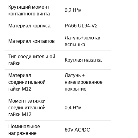
Крутящий момент
0,2 Н*м
контактного винта
Материал корпуса
PA66 UL94-V2
Латунь+золотая
Материал контактов
вспышка
Тип соединительной
Круглая накатка
гайки
Материал
Латунь +
соединительной
никелированное
гайки M12
покрытие
Момент затяжки
соединительной
0,4 Н*м
гайки M12
Номинальное
60V AC/DC
напряжение