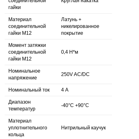
соединительной
Круглая накатка
гайки
Материал
Латунь +
соединительной
никелированное
гайки M12
покрытие
Момент затяжки
соединительной
0,4 Н*м
гайки M12
Номинальное
250V AC/DC
напряжение
Номинальный ток
4 А
Диапазон
-40°C +90°C
температур
Материал
уплотнительного
Нитрильный каучук
кольца