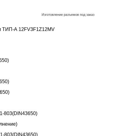
Изготовление разъемов под заказ
Обратный звонок
м ТИП-А
12FV3F1Z12MV
650)
650)
650)
1-803(DIN43650)
лнение)
1-803(DIN43650)