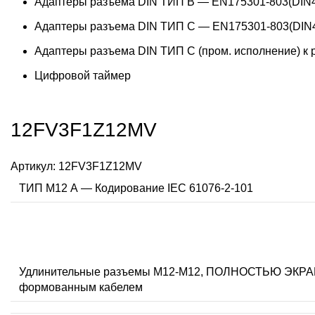
Адаптеры разъема DIN ТИП B — EN175301-803(DIN4
Адаптеры разъема DIN ТИП C — EN175301-803(DIN4
Адаптеры разъема DIN ТИП C (пром. исполнение) к
Цифровой таймер
12FV3F1Z12MV
Артикул:
12FV3F1Z12MV
ТИП M12 А — Кодирование IEC 61076-2-101
Удлинительные разъемы M12-M12, ПОЛНОСТЬЮ ЭК
формованным кабелем