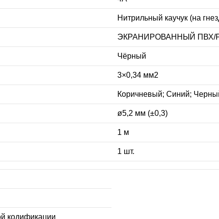
Нитрильный каучук (на гне
ЭКРАНИРОВАННЫЙ ПВХ/PV
Чёрный
3×0,34 мм2
Коричневый; Синий; Черны
ø5,2 мм (±0,3)
1 м
1 шт.
ой кодификации