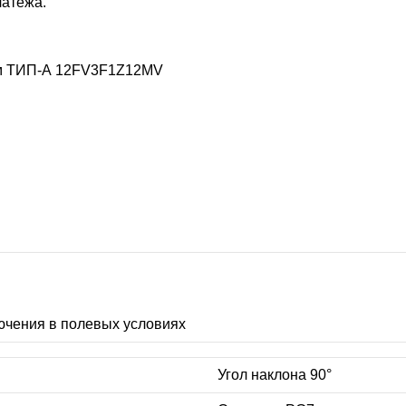
латежа.
м ТИП-А
12FV3F1Z12MV
ючения в полевых условиях
Угол наклона 90°