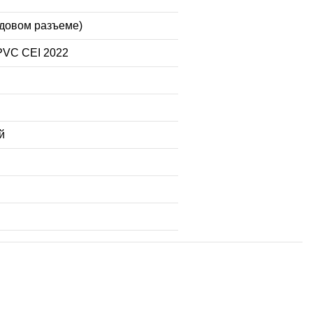
здовом разъеме)
C CEI 2022
й