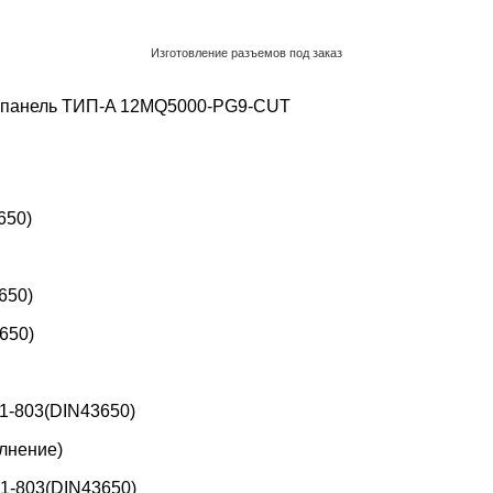
Изготовление разъемов под заказ
Обратный звонок
 панель ТИП-A
12MQ5000-PG9-CUT
650)
650)
650)
1-803(DIN43650)
лнение)
1-803(DIN43650)