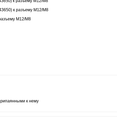
3650) к разъему M12/M8
3650) к разъему M12/M8
 разъему M12/M8
припаянными к нему