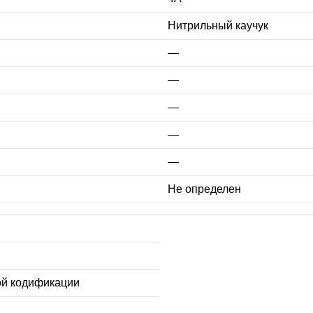
Нитрильный каучук
—
—
—
—
—
Не определен
ой кодификации