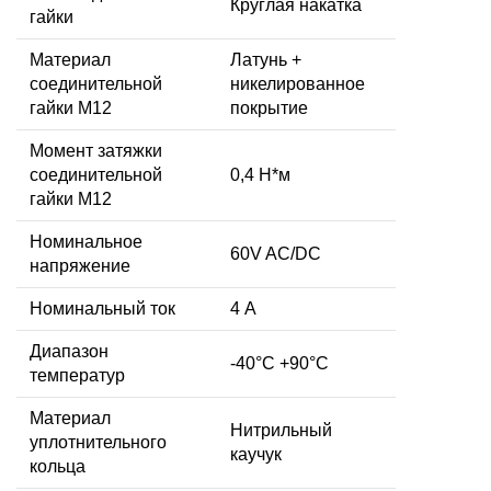
Круглая накатка
гайки
Материал
Латунь +
соединительной
никелированное
гайки M12
покрытие
Момент затяжки
соединительной
0,4 Н*м
гайки M12
Номинальное
60V AC/DC
напряжение
Номинальный ток
4 А
Диапазон
-40°C +90°C
температур
Материал
Нитрильный
уплотнительного
каучук
кольца