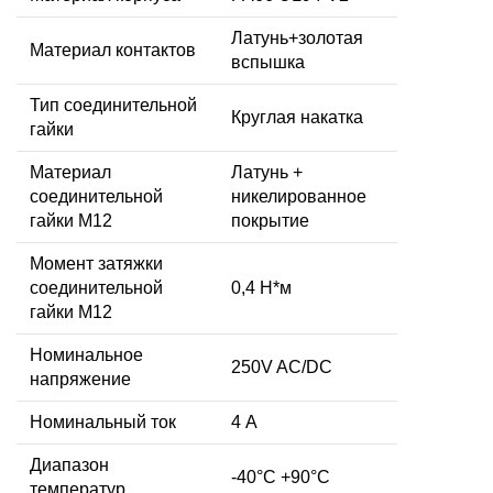
Латунь+золотая
Материал контактов
вспышка
Тип соединительной
Круглая накатка
гайки
Материал
Латунь +
соединительной
никелированное
гайки M12
покрытие
Момент затяжки
соединительной
0,4 Н*м
гайки M12
Номинальное
250V AC/DC
напряжение
Номинальный ток
4 А
Диапазон
-40°C +90°C
температур