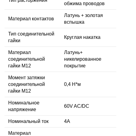
Тип расторжения
обжима проводов
Латунь + золотая
Материал контактов
вспышка
Тип соединительной
Круглая накатка
гайки
Материал
Латунь+
соединительной
никелированное
гайки M12
покрытие
Момент затяжки
соединительной
0,4 Н*м
гайки M12
Номинальное
60V AC/DC
напряжение
Номинальный ток
4A
Материал