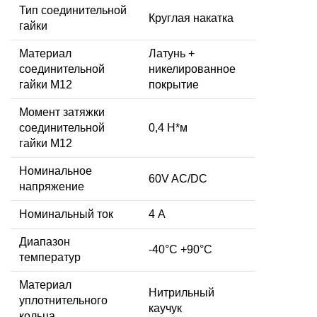
Тип соединительной
Круглая накатка
гайки
Материал
Латунь +
соединительной
никелированное
гайки M12
покрытие
Момент затяжки
соединительной
0,4 Н*м
гайки M12
Номинальное
60V AC/DC
напряжение
Номинальный ток
4 А
Диапазон
-40°C +90°C
температур
Материал
Нитрильный
уплотнительного
каучук
кольца