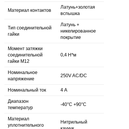
Латунь+золотая
Материал контактов
вспышка
Латунь +
Тип соединительной
никелированное
гайки
покрытие
Момент затяжки
соединительной
0,4 Н*м
гайки M12
Номинальное
250V AC/DC
напряжение
Номинальный ток
4 А
Диапазон
-40°C +90°C
температур
Материал
Нитрильный
уплотнительного
каучук