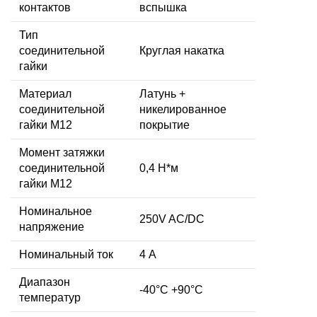
контактов
вспышка
Тип
соединительной
Круглая накатка
гайки
Материал
Латунь +
соединительной
никелированное
гайки M12
покрытие
Момент затяжки
соединительной
0,4 Н*м
гайки M12
Номинальное
250V AC/DC
напряжение
Номинальный ток
4 А
Диапазон
-40°C +90°C
температур