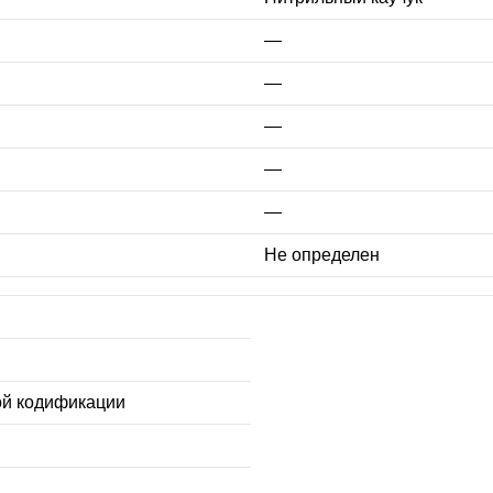
—
—
—
—
—
Не определен
ой кодификации