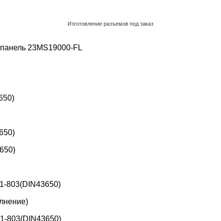
Изготовление разъемов под заказ
Обратный звонок
 панель
23MS19000-FL
650)
650)
650)
1-803(DIN43650)
лнение)
1-803(DIN43650)