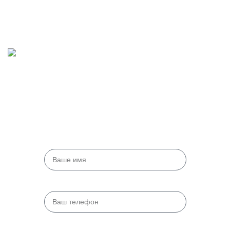
+7 982 261 75 01
2024
www.htp-peters.ru
.
Обратная связь
Оставьте свои контактные данные, мы свяжемся с Вами!
Введите имя
Введите телефон:
Введите email: