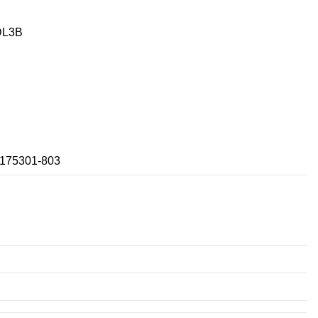
DL3B
175301-803