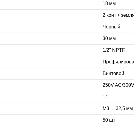
18 мм
2 конт + земл
Черный
30 мм
1/2" NPTF
Профилирова
Винтовой
250V AC/300
"-"
М3 L=32,5 мм
50 шт