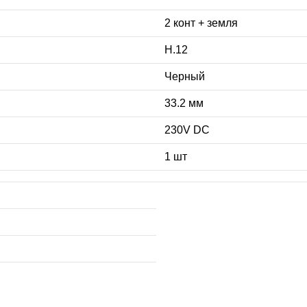
2 конт + земля
H.12
Черный
33.2 мм
230V DC
1 шт