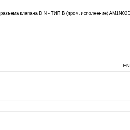
разъема клапана DIN - ТИП B (пром. исполнение)
AM1N02
EN