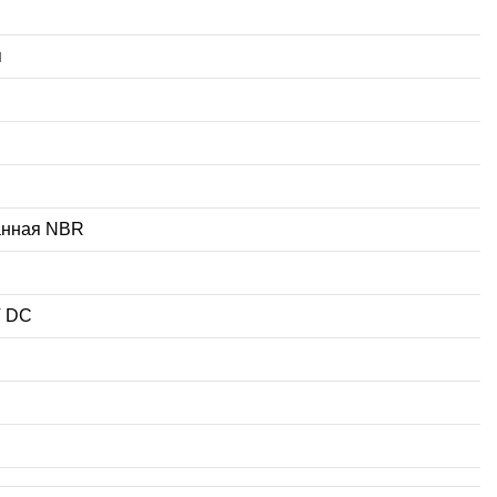
я
нная NBR
V DC