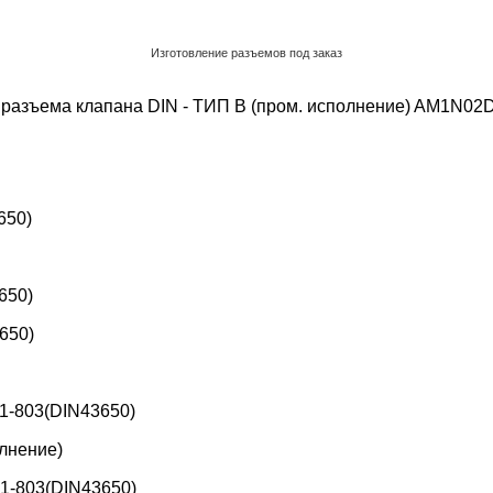
Изготовление разъемов под заказ
Обратный звонок
разъема клапана DIN - ТИП B (пром. исполнение)
AM1N02
650)
650)
650)
1-803(DIN43650)
лнение)
1-803(DIN43650)