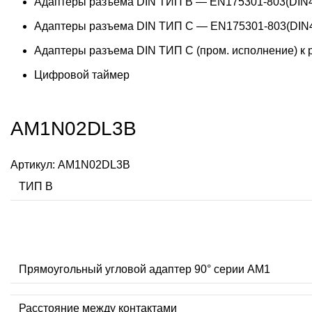
Адаптеры разъема DIN ТИП B — EN175301-803(DIN4
Адаптеры разъема DIN ТИП C — EN175301-803(DIN4
Адаптеры разъема DIN ТИП C (пром. исполнение) к
Цифровой таймер
AM1N02DL3B
Артикул:
AM1N02DL3B
ТИП В
Прямоугольный угловой адаптер 90° серии AM1
Расстояние между контактами