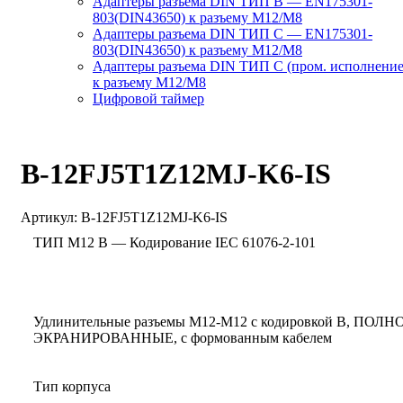
Адаптеры разъема DIN ТИП B — EN175301-
803(DIN43650) к разъему M12/M8
Адаптеры разъема DIN ТИП C — EN175301-
803(DIN43650) к разъему M12/M8
Адаптеры разъема DIN ТИП C (пром. исполнение
к разъему M12/M8
Цифровой таймер
B-12FJ5T1Z12MJ-K6-IS
Артикул:
B-12FJ5T1Z12MJ-K6-IS
ТИП M12 В — Кодирование IEC 61076-2-101
Удлинительные разъемы M12-M12 с кодировкой B, ПОЛ
ЭКРАНИРОВАННЫЕ, с формованным кабелем
Тип корпуса