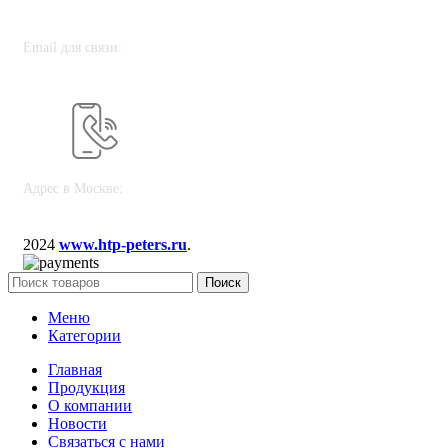
Email для связи:
sales@htp-peters.ru
Адрес в Москве:
117246, г. Москва, проезд Научный, д. 19, этаж 2, ком. 6д, оф. 188
2024
www.htp-peters.ru
.
Поиск
Меню
Категории
Главная
Продукция
О компании
Новости
Связаться с нами