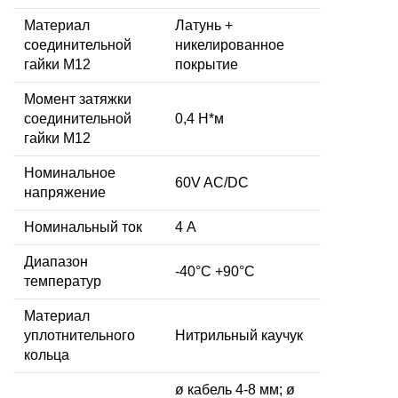
Материал
Латунь +
соединительной
никелированное
гайки M12
покрытие
Момент затяжки
соединительной
0,4 Н*м
гайки M12
Номинальное
60V AC/DC
напряжение
Номинальный ток
4 А
Диапазон
-40°C +90°C
температур
Материал
уплотнительного
Нитрильный каучук
кольца
ø кабель 4-8 мм; ø