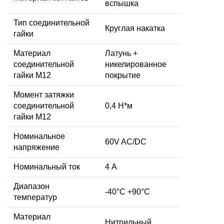
вспышка
Тип соединительной
Круглая накатка
гайки
Материал
Латунь +
соединительной
никелированное
гайки M12
покрытие
Момент затяжки
соединительной
0,4 Н*м
гайки M12
Номинальное
60V AC/DC
напряжение
Номинальный ток
4 А
Диапазон
-40°C +90°C
температур
Материал
Нитрильный