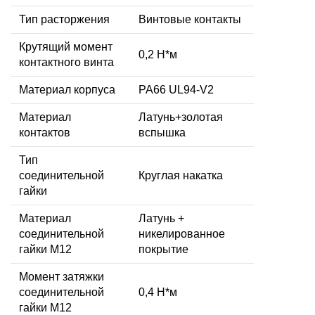
Тип расторжения
Винтовые контакты
Крутящий момент
0,2 Н*м
контактного винта
Материал корпуса
PA66 UL94-V2
Материал
Латунь+золотая
контактов
вспышка
Тип
соединительной
Круглая накатка
гайки
Материал
Латунь +
соединительной
никелированное
гайки M12
покрытие
Момент затяжки
соединительной
0,4 Н*м
гайки M12