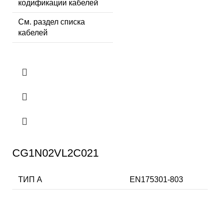
кодификации кабелей
См. раздел списка
кабелей
CG1N02VL2C021
ТИП А
EN175301-803