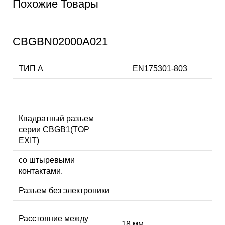
Похожие Товары
CBGBN02000A021
ТИП А
EN175301-803
Квадратный разъем
серии CBGB1(TOP
EXIT)
со штыревыми
контактами.
Разъем без электроники
Расстояние между
18 мм