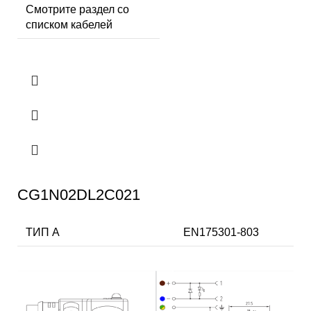
Смотрите раздел со
списком кабелей
CG1N02DL2C021
ТИП А
EN175301-803