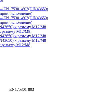
— EN175301-803(DIN43650)
пром. исполнение)
— EN175301-803(DIN43650)
пром. исполнение)
43650) к разъему M12/M8
к разъему M12/M8
43650) к разъему M12/M8
43650) к разъему M12/M8
к разъему M12/M8
EN175301-803