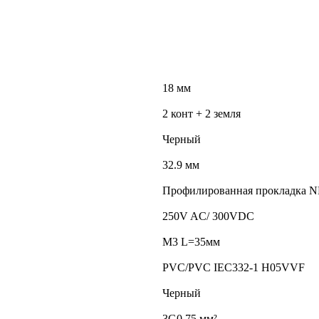
18 мм
2 конт + 2 земля
Черный
32.9 мм
Профилированная прокладка 
250V AC/ 300VDC
M3 L=35мм
PVC/PVC IEC332-1 H05VVF
Черный
3G0,75 мм²