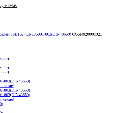
ему M12/M8
абелем ТИП A - EN175301-803(DIN43650)
CG5N02000C021
3650)
3650)
3650)
01-803(DIN43650)
олнение)
01-803(DIN43650)
01-803(DIN43650)
олнение)
0)
0)