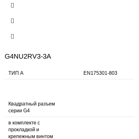
G4NU2RV3-3A
ТИП А
EN175301-803
Квадратный разъем
серии G4
в комплекте с
прокладкой и
крепежным винтом