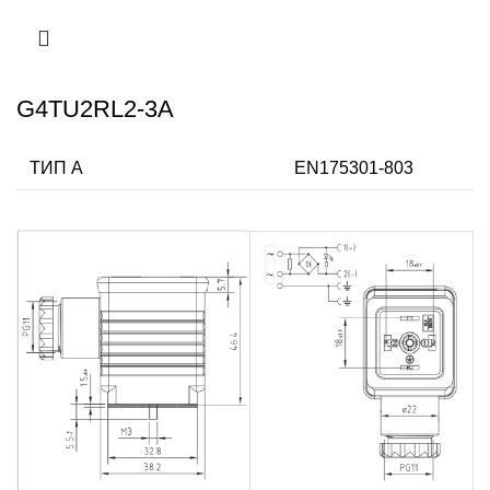
G4TU2RL2-3A
ТИП А
EN175301-803