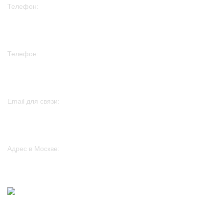
Телефон:
+7 915 297 30 08
Телефон:
+7 982 261 75 01
Email для связи:
sales@htp-peters.ru
Адрес в Москве:
117246, г. Москва, проезд Научный, д. 19, этаж 2, ком. 6д, оф. 188
2024
www.htp-peters.ru
.
Обратная связь