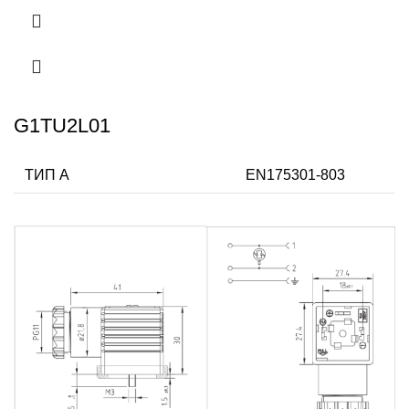
G1TU2L01
ТИП А
EN175301-803