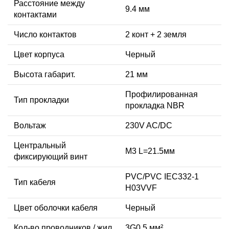
Расстояние между
9.4 мм
контактами
Число контактов
2 конт + 2 земля
Цвет корпуса
Черный
Высота габарит.
21 мм
Профилированная
Тип прокладки
прокладка NBR
Вольтаж
230V AC/DC
Центральный
M3 L=21.5мм
фиксирующий винт
PVC/PVC IEC332-1
Тип кабеля
H03VVF
Цвет оболочки кабеля
Черный
Кол-во проводников / жил
3G0,5 мм²