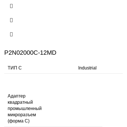
P2N02000C-12MD
ТИП C
Industrial
Адаптер
квадратный
промышленный
микроразъем
(форма C)