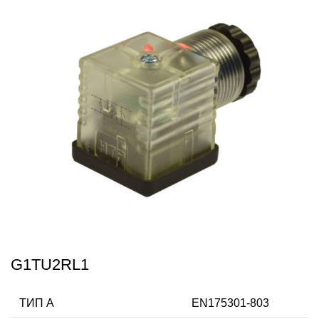
G1TU2RL1
ТИП А
EN175301-803