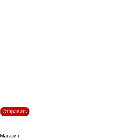
Обратная связь
Оставьте свои контактные данные, мы свяжемся с Вами!
Введите имя
Введите телефон:
Введите email:
Отправить
Нажимая на кнопку, вы соглашаетесь
с Политикой конфиденциальности
Магазин