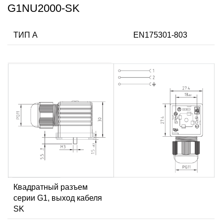
G1NU2000-SK
ТИП А
EN175301-803
Квадратный разъем
серии G1, выход кабеля
SK