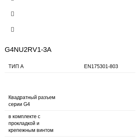
G4NU2RV1-3A
ТИП А
EN175301-803
Квадратный разъем
серии G4
в комплекте с
прокладкой и
крепежным винтом