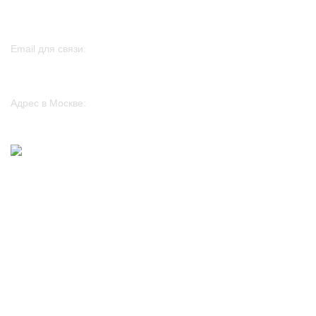
+7 982 261 75 01
Email для связи:
sales@htp-peters.ru
Адрес в Москве:
117246, г. Москва, проезд Научный, д. 19, этаж 2, ком. 6д, оф. 188
2024
www.htp-peters.ru
.
Обратная связь
Оставьте свои контактные данные, мы свяжемся с Вами!
Введите имя
Введите телефон: