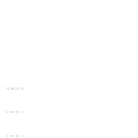
Информация
О нас
Контакты
Доставка
Новости
Телефон:
+7 978 758 70 88
Телефон:
+7 915 297 30 08
Телефон: