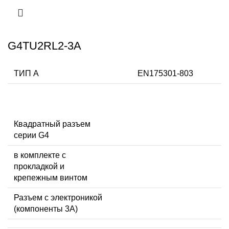
G4TU2RL2-3A
ТИП А
EN175301-803
Квадратный разъем
серии G4
в комплекте с
прокладкой и
крепежным винтом
Разъем с электроникой
(компоненты 3A)