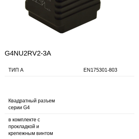
G4NU2RV2-3A
ТИП А
EN175301-803
Квадратный разъем
серии G4
в комплекте с
прокладкой и
крепежным винтом