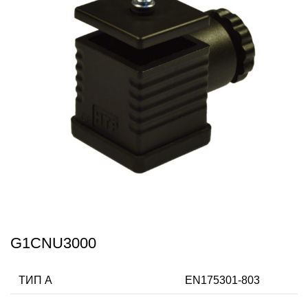
G1CNU3000
ТИП А
EN175301-803