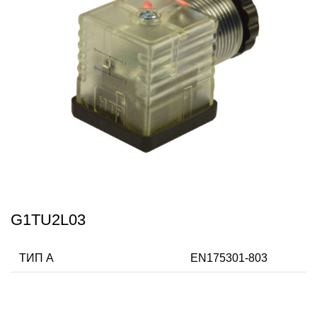
G1TU2L03
ТИП А
EN175301-803