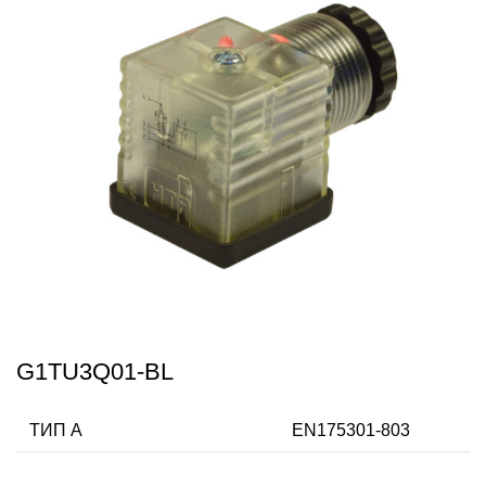
G1TU3Q01-BL
ТИП А
EN175301-803