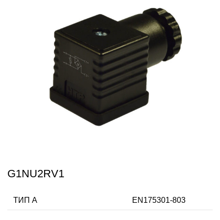
G1NU2RV1
ТИП А
EN175301-803