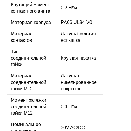
Крутящий момент
0,2 Н*м
контактного винта
Материал корпуса
PA66 UL94-V0
Материал
Латунь+золотая
контактов
вспышка
Тип
соединительной
Круглая накатка
гайки
Материал
Латунь +
соединительной
никелированное
гайки M12
покрытие
Момент затяжки
соединительной
0,4 Н*м
гайки M12
Номинальное
30V AC/DC
напряжение