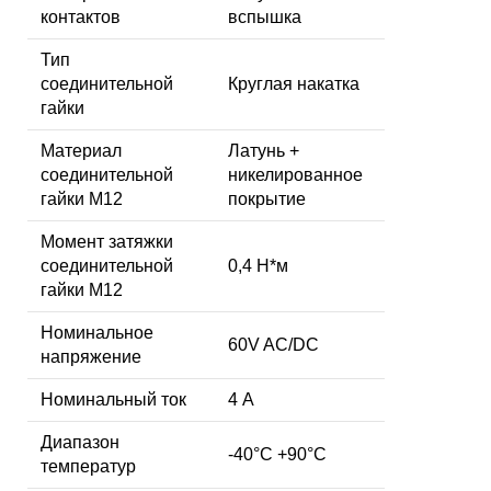
контактов
вспышка
Тип
соединительной
Круглая накатка
гайки
Материал
Латунь +
соединительной
никелированное
гайки M12
покрытие
Момент затяжки
соединительной
0,4 Н*м
гайки M12
Номинальное
60V AC/DC
напряжение
Номинальный ток
4 А
Диапазон
-40°C +90°C
температур