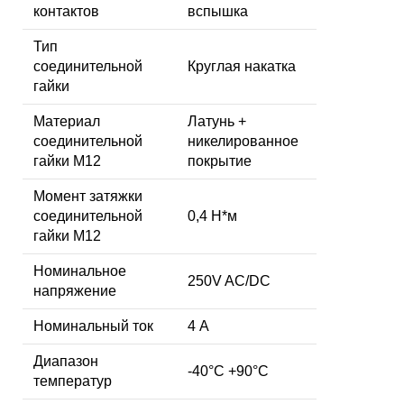
контактов
вспышка
Тип
соединительной
Круглая накатка
гайки
Материал
Латунь +
соединительной
никелированное
гайки M12
покрытие
Момент затяжки
соединительной
0,4 Н*м
гайки M12
Номинальное
250V AC/DC
напряжение
Номинальный ток
4 А
Диапазон
-40°C +90°C
температур