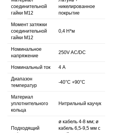
соединительной
никелированное
гайки M12
покрытие
Момент затяжки
соединительной
0,4 Н*м
гайки M12
Номинальное
250V AC/DC
напряжение
Номинальный ток
4 А
Диапазон
-40°C +90°C
температур
Материал
уплотнительного
Нитрильный каучук
кольца
ø кабель 4-8 мм; ø
Подходящий
кабель 6,5-9,5 мм с