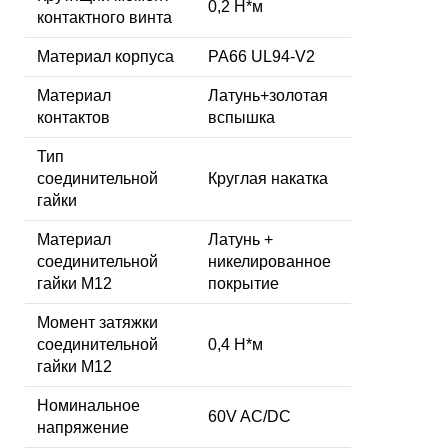
0,2 Н*м
контактного винта
Материал корпуса
PA66 UL94-V2
Материал
Латунь+золотая
контактов
вспышка
Тип
соединительной
Круглая накатка
гайки
Материал
Латунь +
соединительной
никелированное
гайки M12
покрытие
Момент затяжки
соединительной
0,4 Н*м
гайки M12
Номинальное
60V AC/DC
напряжение