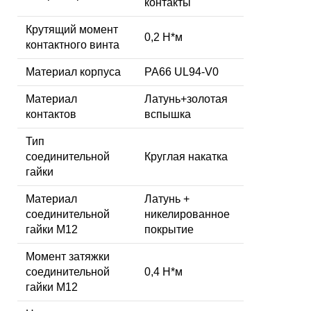
контакты
Крутящий момент
0,2 Н*м
контактного винта
Материал корпуса
PA66 UL94-V0
Материал
Латунь+золотая
контактов
вспышка
Тип
соединительной
Круглая накатка
гайки
Материал
Латунь +
соединительной
никелированное
гайки M12
покрытие
Момент затяжки
соединительной
0,4 Н*м
гайки M12