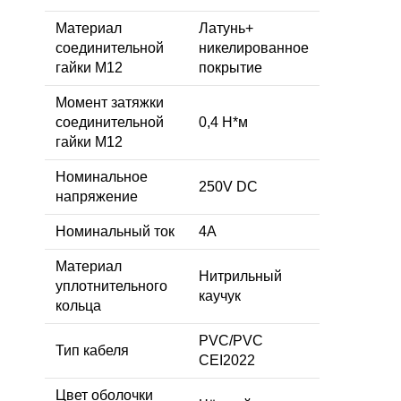
Материал
Латунь+
соединительной
никелированное
гайки M12
покрытие
Момент затяжки
соединительной
0,4 Н*м
гайки M12
Номинальное
250V DC
напряжение
Номинальный ток
4A
Материал
Нитрильный
уплотнительного
каучук
кольца
PVC/PVC
Тип кабеля
CEI2022
Цвет оболочки