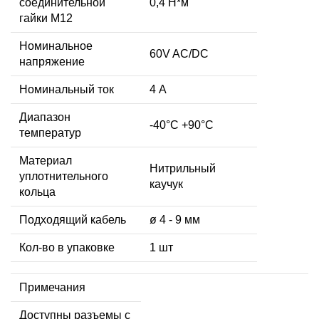
соединительной
0,4 Н*м
гайки M12
Номинальное
60V AC/DC
напряжение
Номинальный ток
4 А
Диапазон
-40°C +90°C
температур
Материал
Нитрильный
уплотнительного
каучук
кольца
Подходящий кабель
ø 4 - 9 мм
Кол-во в упаковке
1 шт
Примечания
Доступны разъемы с