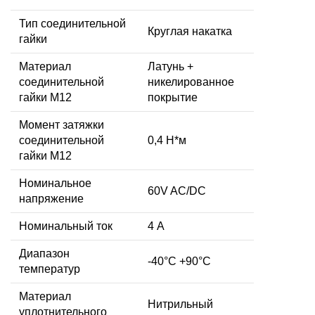
Тип соединительной
Круглая накатка
гайки
Материал
Латунь +
соединительной
никелированное
гайки M12
покрытие
Момент затяжки
соединительной
0,4 Н*м
гайки M12
Номинальное
60V AC/DC
напряжение
Номинальный ток
4 А
Диапазон
-40°C +90°C
температур
Материал
Нитрильный
уплотнительного