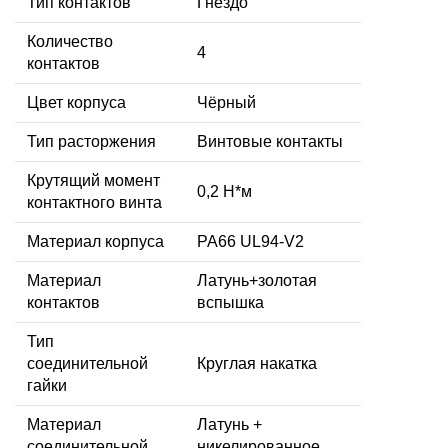
Тип контактов
Гнездо
Количество
4
контактов
Цвет корпуса
Чёрный
Тип расторжения
Винтовые контакты
Крутящий момент
0,2 Н*м
контактного винта
Материал корпуса
PA66 UL94-V2
Материал
Латунь+золотая
контактов
вспышка
Тип
соединительной
Круглая накатка
гайки
Материал
Латунь +
соединительной
никелированное