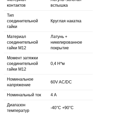
контактов
вспышка
Тип
соединительной
Круглая накатка
гайки
Материал
Латунь +
соединительной
никелированное
гайки M12
покрытие
Момент затяжки
соединительной
0,4 Н*м
гайки M12
Номинальное
60V AC/DC
напряжение
Номинальный ток
4 А
Диапазон
-40°C +90°C
температур