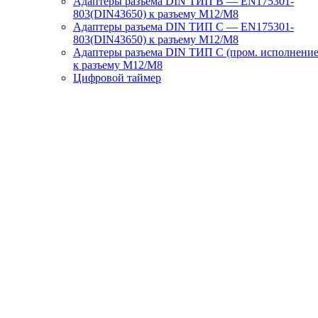
Адаптеры разъема DIN ТИП B — EN175301-
803(DIN43650) к разъему M12/M8
Адаптеры разъема DIN ТИП C — EN175301-
803(DIN43650) к разъему M12/M8
Адаптеры разъема DIN ТИП C (пром. исполнение
к разъему M12/M8
Цифровой таймер