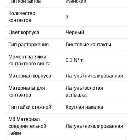
Тип контактов
Женский
Количество
3
контактов
Цвет корпуса
Черный
Тип расторжения
Винтовые контакты
Момент затяжки
0.1 N*m
контактного винта
Материал корпуса
Латунь+никелированная
Материалы для
Латунь+золотая
контактов
вспышка
Тип гайки стяжной
Круглая накатка
М8 Материал
соединительной
Латунь+никелированная
гайки