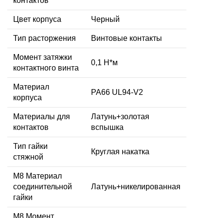
контактов
Цвет корпуса
Черный
Тип расторжения
Винтовые контакты
Момент затяжки
0,1 Н*м
контактного винта
Материал
PA66 UL94-V2
корпуса
Материалы для
Латунь+золотая
контактов
вспышка
Тип гайки
Круглая накатка
стяжной
М8 Материал
соединительной
Латунь+никелированная
гайки
M8 Момент