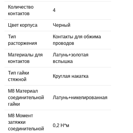
Количество
4
контактов
Цвет корпуса
Черный
Тип
Контакты для обжима
расторжения
проводов
Материалы для
Латунь+золотая
контактов
вспышка
Тип гайки
Круглая накатка
стяжной
М8 Материал
соединительной
Латунь+никелированная
гайки
M8 Момент
затяжки
0,2 Н*м
соединительной