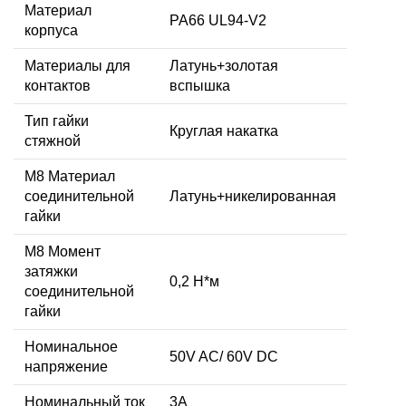
Материал
PA66 UL94-V2
корпуса
Материалы для
Латунь+золотая
контактов
вспышка
Тип гайки
Круглая накатка
стяжной
М8 Материал
соединительной
Латунь+никелированная
гайки
M8 Момент
затяжки
0,2 Н*м
соединительной
гайки
Номинальное
50V AC/ 60V DC
напряжение
Номинальный ток
3А