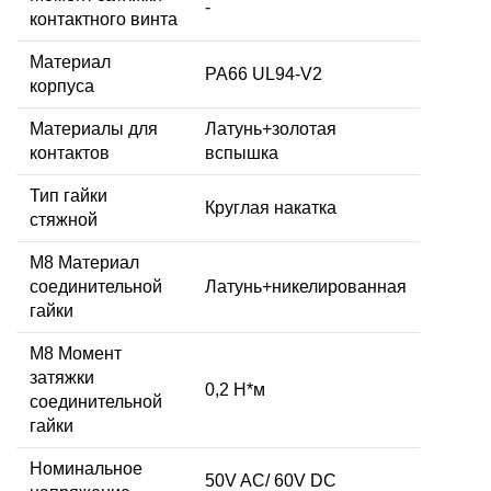
-
контактного винта
Материал
PA66 UL94-V2
корпуса
Материалы для
Латунь+золотая
контактов
вспышка
Тип гайки
Круглая накатка
стяжной
М8 Материал
соединительной
Латунь+никелированная
гайки
M8 Момент
затяжки
0,2 Н*м
соединительной
гайки
Номинальное
50V AC/ 60V DC