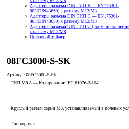
к разъему M12/M8
Адаптеры разъема DIN ТИП B — EN175301-
803(DIN43650) к разъему M12/M8
Адаптеры разъема DIN ТИП C — EN175301-
803(DIN43650) к разъему M12/M8
Адаптеры разъема DIN ТИП C (пром. исполнение
к разъему M12/M8
Цифровой таймер
08FC3000-S-SK
Артикул:
08FC3000-S-SK
ТИП M8 A — Кодирование IEC 61076-2-104
Круглый разъем серии M8, устанавливаемый в полевых ус
Тип корпуса