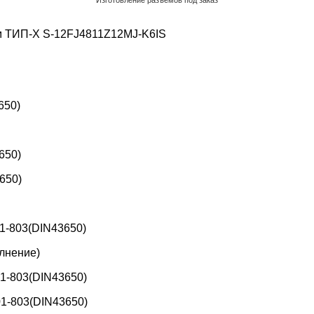
Обратный звонок
м ТИП-X
S-12FJ4811Z12MJ-K6IS
650)
650)
650)
1-803(DIN43650)
лнение)
1-803(DIN43650)
1-803(DIN43650)