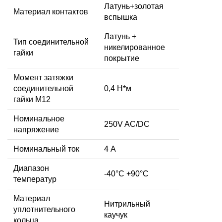
Латунь+золотая
Материал контактов
вспышка
Латунь +
Тип соединительной
никелированное
гайки
покрытие
Момент затяжки
соединительной
0,4 Н*м
гайки M12
Номинальное
250V AC/DC
напряжение
Номинальный ток
4 А
Диапазон
-40°C +90°C
температур
Материал
Нитрильный
уплотнительного
каучук
кольца