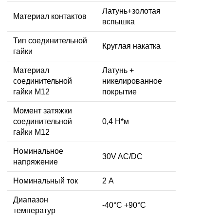
Латунь+золотая
Материал контактов
вспышка
Тип соединительной
Круглая накатка
гайки
Материал
Латунь +
соединительной
никелированное
гайки M12
покрытие
Момент затяжки
соединительной
0,4 Н*м
гайки M12
Номинальное
30V AC/DC
напряжение
Номинальный ток
2 А
Диапазон
-40°C +90°C
температур