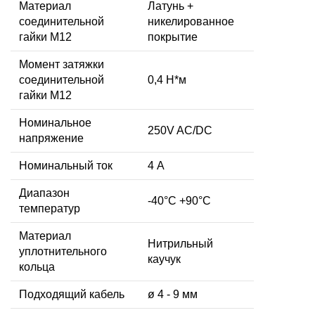
Материал
Латунь +
соединительной
никелированное
гайки M12
покрытие
Момент затяжки
соединительной
0,4 Н*м
гайки M12
Номинальное
250V AC/DC
напряжение
Номинальный ток
4 А
Диапазон
-40°C +90°C
температур
Материал
Нитрильный
уплотнительного
каучук
кольца
Подходящий кабель
ø 4 - 9 мм