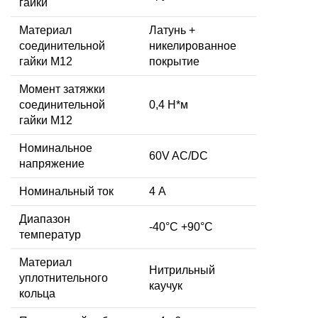
гайки
Материал
Латунь +
соединительной
никелированное
гайки M12
покрытие
Момент затяжки
соединительной
0,4 Н*м
гайки M12
Номинальное
60V AC/DC
напряжение
Номинальный ток
4 А
Диапазон
-40°C +90°C
температур
Материал
Нитрильный
уплотнительного
каучук
кольца