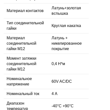
Латунь+золотая
Материал контактов
вспышка
Тип соединительной
Круглая накатка
гайки
Материал
Латунь +
соединительной
никелированное
гайки M12
покрытие
Момент затяжки
соединительной
0,4 Н*м
гайки M12
Номинальное
60V AC/DC
напряжение
Номинальный ток
4 А
Диапазон
-40°C +90°C
температур