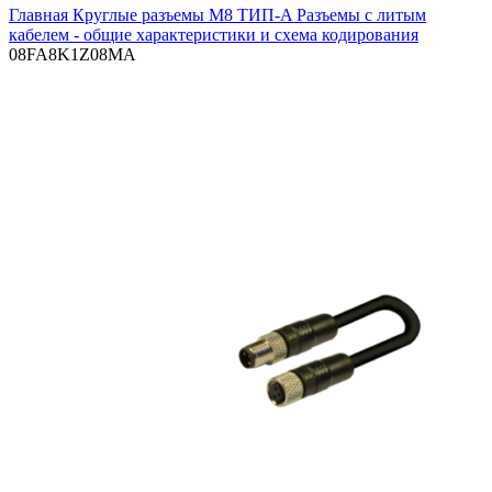
Главная
Круглые разъемы M8 ТИП-A
Разъемы с литым
кабелем - общие характеристики и схема кодирования
08FA8K1Z08MA