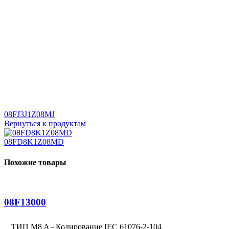
08FJ3J1Z08MJ
Вернуться к продуктам
08FD8K1Z08MD
Похожие товары
08F13000
ТИП M8 A - Кодирование IEC 61076-2-104