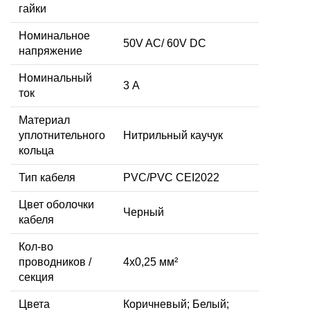
гайки
Номинальное
50V AC/ 60V DC
напряжение
Номинальный
3 А
ток
Материал
уплотнительного
Нитрильный каучук
кольца
Тип кабеля
PVC/PVC CEI2022
Цвет оболочки
Черный
кабеля
Кол-во
проводников /
4x0,25 мм²
секция
Цвета
Коричневый; Белый;