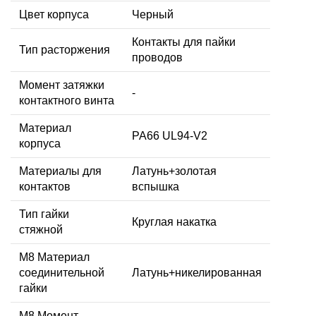
Цвет корпуса
Черный
Контакты для пайки
Тип расторжения
проводов
Момент затяжки
-
контактного винта
Материал
PA66 UL94-V2
корпуса
Материалы для
Латунь+золотая
контактов
вспышка
Тип гайки
Круглая накатка
стяжной
М8 Материал
соединительной
Латунь+никелированная
гайки
M8 Момент