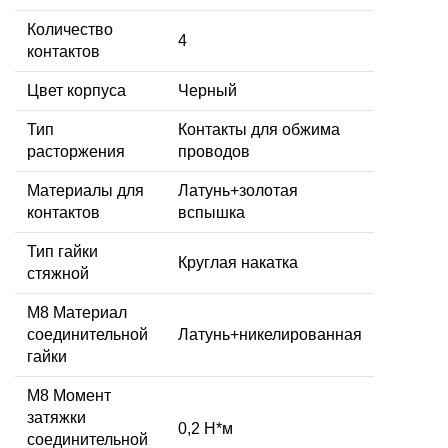
Количество
4
контактов
Цвет корпуса
Черный
Тип
Контакты для обжима
расторжения
проводов
Материалы для
Латунь+золотая
контактов
вспышка
Тип гайки
Круглая накатка
стяжной
М8 Материал
соединительной
Латунь+никелированная
гайки
M8 Момент
затяжки
0,2 Н*м
соединительной