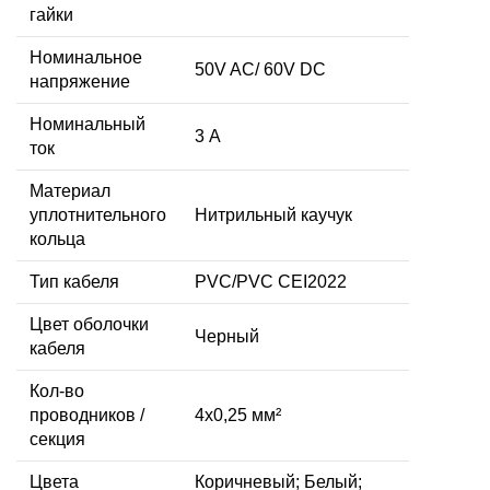
гайки
Номинальное
50V AC/ 60V DC
напряжение
Номинальный
3 А
ток
Материал
уплотнительного
Нитрильный каучук
кольца
Тип кабеля
PVC/PVC CEI2022
Цвет оболочки
Черный
кабеля
Кол-во
проводников /
4x0,25 мм²
секция
Цвета
Коричневый; Белый;