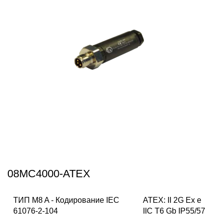
08MC4000-ATEX
ТИП M8 A - Кодирование IEC
ATEX: II 2G Ex e
61076-2-104
IIC T6 Gb IP55/57