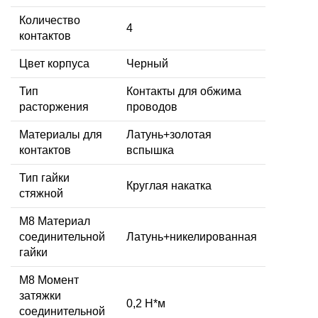
Количество
4
контактов
Цвет корпуса
Черный
Тип
Контакты для обжима
расторжения
проводов
Материалы для
Латунь+золотая
контактов
вспышка
Тип гайки
Круглая накатка
стяжной
М8 Материал
соединительной
Латунь+никелированная
гайки
M8 Момент
затяжки
0,2 Н*м
соединительной