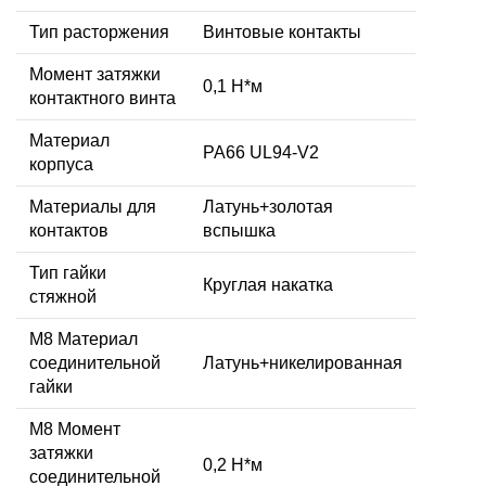
Тип расторжения
Винтовые контакты
Момент затяжки
0,1 Н*м
контактного винта
Материал
PA66 UL94-V2
корпуса
Материалы для
Латунь+золотая
контактов
вспышка
Тип гайки
Круглая накатка
стяжной
М8 Материал
соединительной
Латунь+никелированная
гайки
M8 Момент
затяжки
0,2 Н*м
соединительной