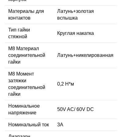
Материалы для
Латунь+золотая
контактов
вспышка
Тип гайки
Круглая накатка
стяжной
М8 Материал
соединительной
Латунь+никелированная
гайки
M8 Момент
затяжки
0,2 Н*м
соединительной
гайки
Номинальное
50V AC/ 60V DC
напряжение
Номинальный ток
3А
Диапазон