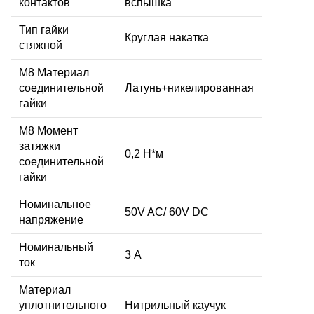
контактов
вспышка
Тип гайки
Круглая накатка
стяжной
М8 Материал
соединительной
Латунь+никелированная
гайки
M8 Момент
затяжки
0,2 Н*м
соединительной
гайки
Номинальное
50V AC/ 60V DC
напряжение
Номинальный
3 А
ток
Материал
уплотнительного
Нитрильный каучук