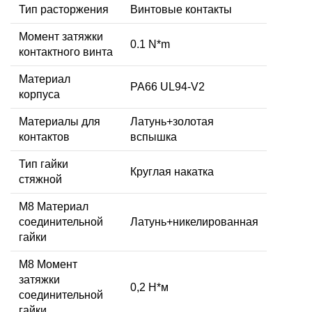
Тип расторжения
Винтовые контакты
Момент затяжки
0.1 N*m
контактного винта
Материал
PA66 UL94-V2
корпуса
Материалы для
Латунь+золотая
контактов
вспышка
Тип гайки
Круглая накатка
стяжной
М8 Материал
соединительной
Латунь+никелированная
гайки
M8 Момент
затяжки
0,2 Н*м
соединительной
гайки