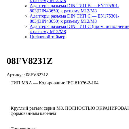
к разъему M12/M8
Адаптеры разъема DIN ТИП B — EN175301-
803(DIN43650) к разъему M12/M8
Адаптеры разъема DIN ТИП C — EN175301-
803(DIN43650) к разъему M12/M8
Адаптеры разъема DIN ТИП C (пром. исполнение
к разъему M12/M8
Цифровой таймер
08FV8231Z
Артикул:
08FV8231Z
ТИП M8 A — Кодирование IEC 61076-2-104
Круглый разъем серии M8, ПОЛНОСТЬЮ ЭКРАНИРОВАН
формованным кабелем
Тип корпуса