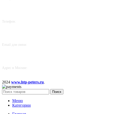
+7 915 297 30 08
Телефон:
+7 982 261 75 01
Email для связи:
sales@htp-peters.ru
Адрес в Москве:
117246, г. Москва, проезд Научный, д. 19, этаж 2, ком. 6д, оф. 188
2024
www.htp-peters.ru
.
Поиск
Меню
Категории
Главная