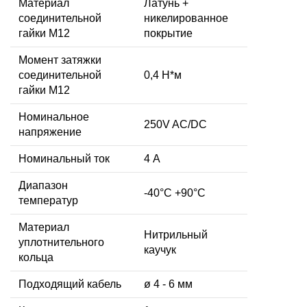
Материал
Латунь +
соединительной
никелированное
гайки M12
покрытие
Момент затяжки
соединительной
0,4 Н*м
гайки M12
Номинальное
250V AC/DC
напряжение
Номинальный ток
4 А
Диапазон
-40°C +90°C
температур
Материал
Нитрильный
уплотнительного
каучук
кольца
Подходящий кабель
ø 4 - 6 мм