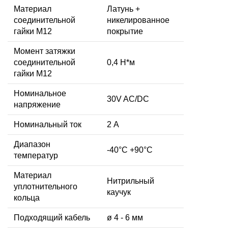
Материал
Латунь +
соединительной
никелированное
гайки M12
покрытие
Момент затяжки
соединительной
0,4 Н*м
гайки M12
Номинальное
30V AC/DC
напряжение
Номинальный ток
2 А
Диапазон
-40°C +90°C
температур
Материал
Нитрильный
уплотнительного
каучук
кольца
Подходящий кабель
ø 4 - 6 мм