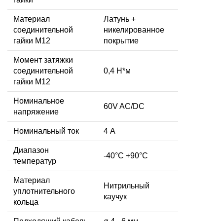
Материал
Латунь +
соединительной
никелированное
гайки M12
покрытие
Момент затяжки
соединительной
0,4 Н*м
гайки M12
Номинальное
60V AC/DC
напряжение
Номинальный ток
4 А
Диапазон
-40°C +90°C
температур
Материал
Нитрильный
уплотнительного
каучук
кольца