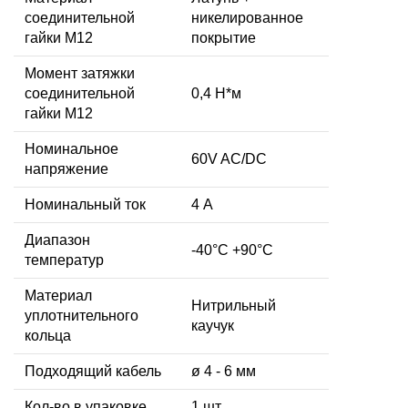
соединительной
никелированное
гайки M12
покрытие
Момент затяжки
соединительной
0,4 Н*м
гайки M12
Номинальное
60V AC/DC
напряжение
Номинальный ток
4 А
Диапазон
-40°C +90°C
температур
Материал
Нитрильный
уплотнительного
каучук
кольца
Подходящий кабель
ø 4 - 6 мм
Кол-во в упаковке
1 шт