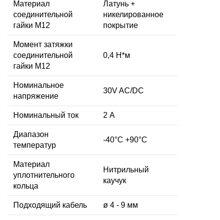
Материал
Латунь +
соединительной
никелированное
гайки M12
покрытие
Момент затяжки
соединительной
0,4 Н*м
гайки M12
Номинальное
30V AC/DC
напряжение
Номинальный ток
2 А
Диапазон
-40°C +90°C
температур
Материал
Нитрильный
уплотнительного
каучук
кольца
Подходящий кабель
ø 4 - 9 мм