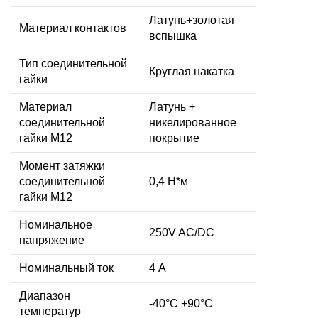
Латунь+золотая
Материал контактов
вспышка
Тип соединительной
Круглая накатка
гайки
Материал
Латунь +
соединительной
никелированное
гайки M12
покрытие
Момент затяжки
соединительной
0,4 Н*м
гайки M12
Номинальное
250V AC/DC
напряжение
Номинальный ток
4 А
Диапазон
-40°C +90°C
температур