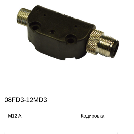
08FD3-12MD3
M12 A
Кодировка