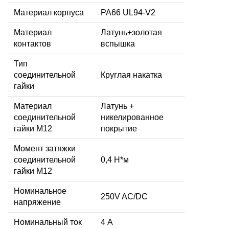
Материал корпуса
PA66 UL94-V2
Материал
Латунь+золотая
контактов
вспышка
Тип
соединительной
Круглая накатка
гайки
Материал
Латунь +
соединительной
никелированное
гайки M12
покрытие
Момент затяжки
соединительной
0,4 Н*м
гайки M12
Номинальное
250V AC/DC
напряжение
Номинальный ток
4 А