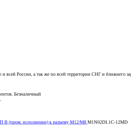
е и всей России, а так же по всей территории СНГ и ближнего з
иентов. Безналичный
а.
П B (пром. исполнение) к разъему M12/M8
M1N02DL1C-12MD