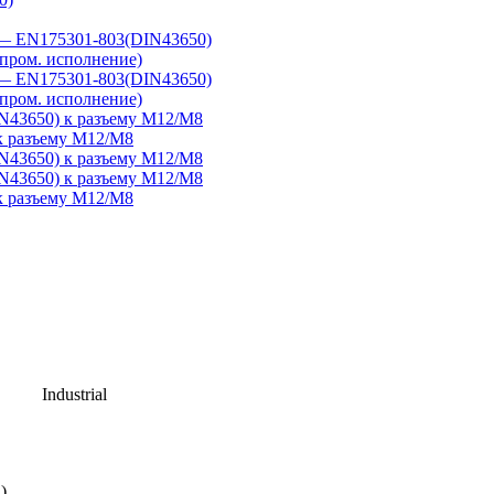
— EN175301-803(DIN43650)
пром. исполнение)
— EN175301-803(DIN43650)
пром. исполнение)
43650) к разъему M12/M8
к разъему M12/M8
43650) к разъему M12/M8
43650) к разъему M12/M8
к разъему M12/M8
Industrial
)