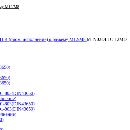
ему M12/M8
П B (пром. исполнение) к разъему M12/M8
M1N02DL1C-12MD
3650)
3650)
3650)
01-803(DIN43650)
олнение)
01-803(DIN43650)
01-803(DIN43650)
олнение)
0)
0)