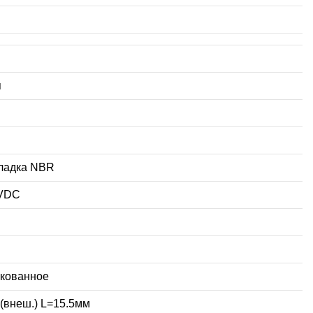
я
ладка NBR
0VDC
кованное
(внеш.) L=15.5мм