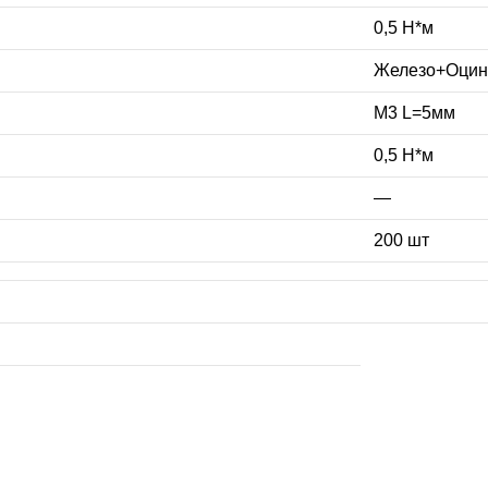
0,5 Н*м
Железо+Оцин
М3 L=5мм
0,5 Н*м
—
200 шт