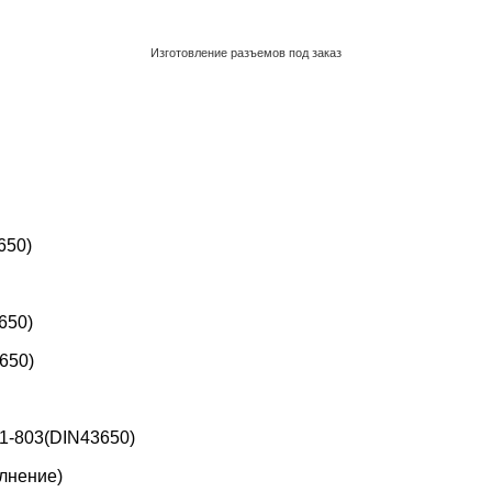
Изготовление разъемов под заказ
Обратный звонок
650)
650)
650)
1-803(DIN43650)
лнение)