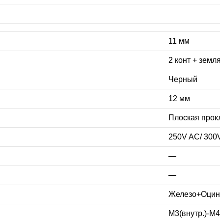
11 мм
2 конт + земл
Черный
12 мм
Плоская прок
250V AC/ 30
—
—
Железо+Оцин
M3(внутр.)-M4