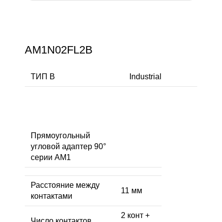
AM1N02FL2B
ТИП В
Industrial
Прямоугольный
угловой адаптер 90°
серии AM1
Расстояние между
11 мм
контактами
2 конт +
Число контактов