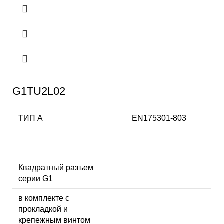
G1TU2L02
ТИП А
EN175301-803
Квадратный разъем
серии G1
в комплекте с
прокладкой и
крепежным винтом