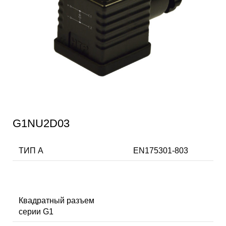
G1NU2D03
ТИП А
EN175301-803
Квадратный разъем
серии G1