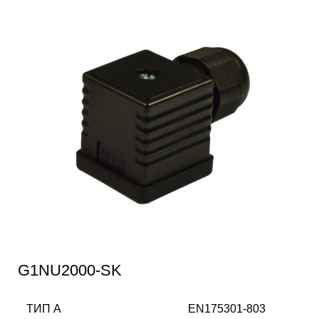
G1NU2000-SK
ТИП А
EN175301-803