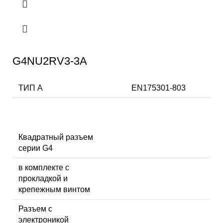
G4NU2RV3-3A
ТИП А
EN175301-803
Квадратный разъем
серии G4
в комплекте с
прокладкой и
крепежным винтом
Разъем с
электроникой