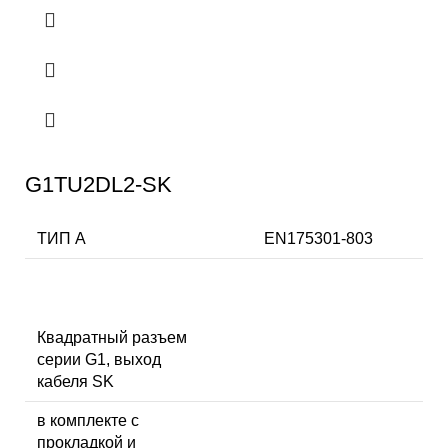
G1TU2DL2-SK
ТИП А
EN175301-803
Квадратный разъем
серии G1, выход
кабеля SK
в комплекте с
прокладкой и