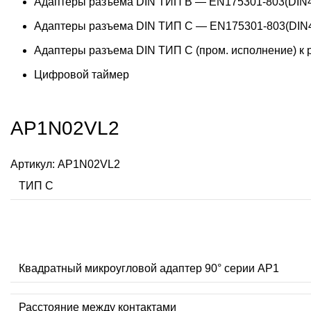
Адаптеры разъема DIN ТИП B — EN175301-803(DIN4
Адаптеры разъема DIN ТИП C — EN175301-803(DIN4
Адаптеры разъема DIN ТИП C (пром. исполнение) к
Цифровой таймер
AP1N02VL2
Артикул:
AP1N02VL2
ТИП С
Квадратный микроугловой адаптер 90° серии AP1
Расстояние между контактами