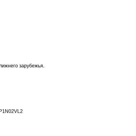
ближнего зарубежья.
P1N02VL2