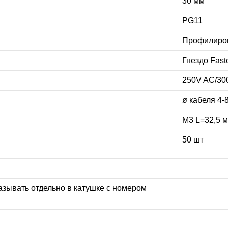
30 мм
PG11
Профилиро
Гнездо Fast
250V AC/30
ø кабеля 4-
М3 L=32,5 
50 шт
азывать отдельно в катушке с номером