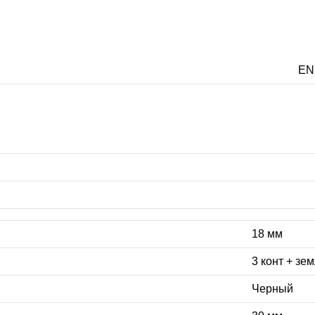
EN
18 мм
3 конт + зе
Черный