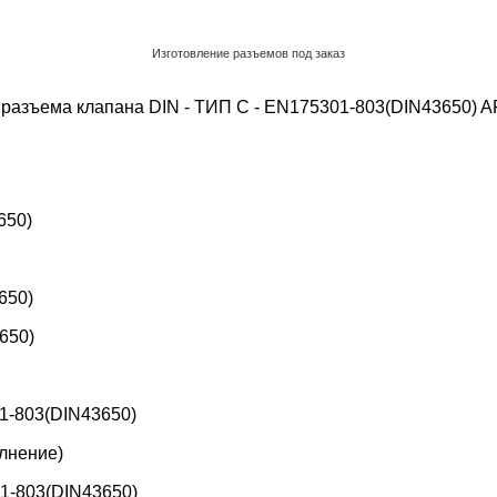
Изготовление разъемов под заказ
Обратный звонок
разъема клапана DIN - ТИП C - EN175301-803(DIN43650)
A
650)
650)
650)
1-803(DIN43650)
лнение)
1-803(DIN43650)