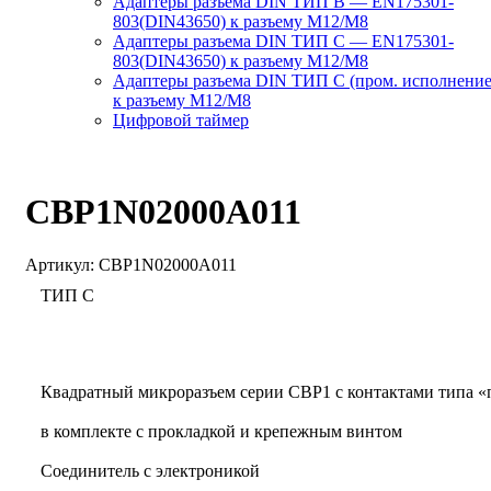
Адаптеры разъема DIN ТИП B — EN175301-
803(DIN43650) к разъему M12/M8
Адаптеры разъема DIN ТИП C — EN175301-
803(DIN43650) к разъему M12/M8
Адаптеры разъема DIN ТИП C (пром. исполнение
к разъему M12/M8
Цифровой таймер
CBP1N02000A011
Артикул:
CBP1N02000A011
ТИП C
Квадратный микроразъем серии CBP1 с контактами типа «
в комплекте с прокладкой и крепежным винтом
Соединитель с электроникой