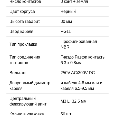
Число контактов
3 конт + земля
Цвет корпуса
Черный
Высота габарит.
30 мм
Ввод кабеля
PG11
Профилированная
Тип прокладки
NBR
Тип соединения
Гнездо Faston контакты
контактов
6.3 x 0.8мм
Вольтаж
250V AC/300V DC
Допустимый диаметр
ø кабеля 4-8 мм или ø
кабеля
кабеля 6,5-9,5 мм
Центральный
М3 L=32,5 мм
фиксирующий винт
Кол-во в упаковке
50 шт