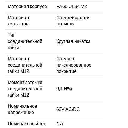
Материал корпуса
PA66 UL94-V2
Материал
Латунь+золотая
контактов
вспышка
Тип
соединительной
Круглая накатка
гайки
Материал
Латунь +
соединительной
никелированное
гайки M12
покрытие
Момент затяжки
соединительной
0,4 Н*м
гайки M12
Номинальное
60V AC/DC
напряжение
Номинальный ток
4 А