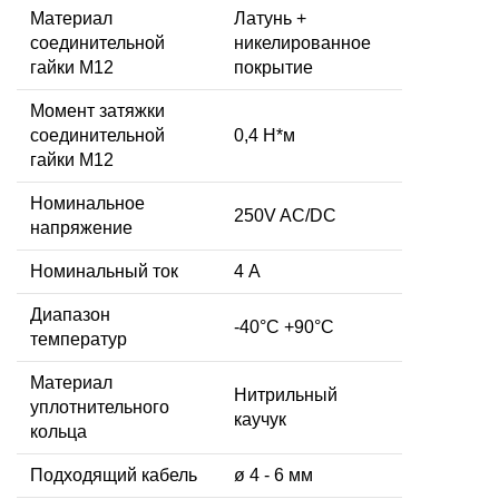
Материал
Латунь +
соединительной
никелированное
гайки M12
покрытие
Момент затяжки
соединительной
0,4 Н*м
гайки M12
Номинальное
250V AC/DC
напряжение
Номинальный ток
4 А
Диапазон
-40°C +90°C
температур
Материал
Нитрильный
уплотнительного
каучук
кольца
Подходящий кабель
ø 4 - 6 мм