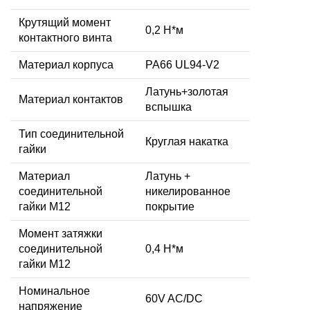
Крутящий момент
0,2 Н*м
контактного винта
Материал корпуса
PA66 UL94-V2
Латунь+золотая
Материал контактов
вспышка
Тип соединительной
Круглая накатка
гайки
Материал
Латунь +
соединительной
никелированное
гайки M12
покрытие
Момент затяжки
соединительной
0,4 Н*м
гайки M12
Номинальное
60V AC/DC
напряжение