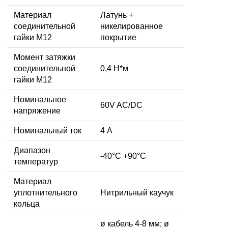
Материал
Латунь +
соединительной
никелированное
гайки M12
покрытие
Момент затяжки
соединительной
0,4 Н*м
гайки M12
Номинальное
60V AC/DC
напряжение
Номинальный ток
4 А
Диапазон
-40°C +90°C
температур
Материал
уплотнительного
Нитрильный каучук
кольца
ø кабель 4-8 мм; ø