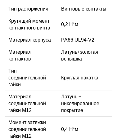
Тип расторжения
Винтовые контакты
Крутящий момент
0,2 Н*м
контактного винта
Материал корпуса
PA66 UL94-V2
Материал
Латунь+золотая
контактов
вспышка
Тип
соединительной
Круглая накатка
гайки
Материал
Латунь +
соединительной
никелированное
гайки M12
покрытие
Момент затяжки
соединительной
0,4 Н*м
гайки M12