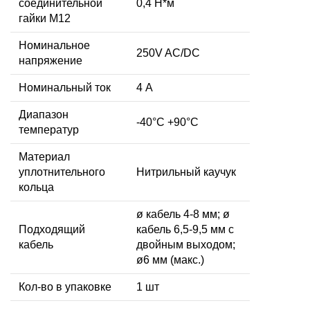
соединительной
0,4 Н*м
гайки M12
Номинальное
250V AC/DC
напряжение
Номинальный ток
4 А
Диапазон
-40°C +90°C
температур
Материал
уплотнительного
Нитрильный каучук
кольца
ø кабель 4-8 мм; ø
Подходящий
кабель 6,5-9,5 мм с
кабель
двойным выходом;
ø6 мм (макс.)
Кол-во в упаковке
1 шт